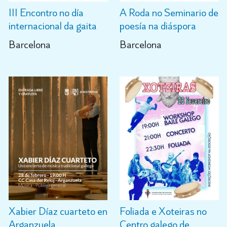
III Encontro no día
A Roda no Seminario de
internacional da gaita
poesía na diáspora
Barcelona
Barcelona
Xabier Díaz cuarteto en
Foliada e Xoteiras no
Arganzuela
Centro galego de