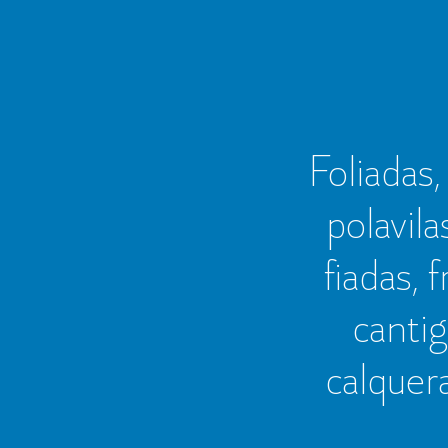
Foliadas, 
polavila
fiadas, 
cantig
calquer