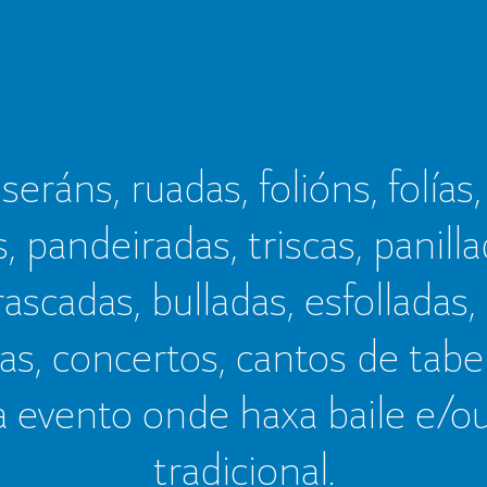
seráns, ruadas, folións, folías,
s, pandeiradas, triscas, panillad
frascadas, bulladas, esfolladas,
as, concertos, cantos de tab
a evento onde haxa baile e/o
tradicional.