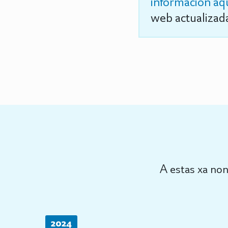
información aq
web actualizada
A estas xa non
2024