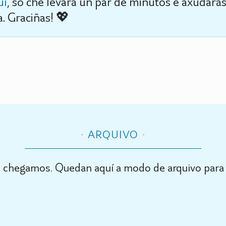
uí
, só che levará un par de minutos e axudará
. Graciñas! 💖
ARQUIVO
 chegamos. Quedan aquí a modo de arquivo para 