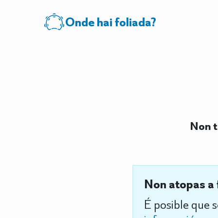
Onde hai foliada?
Non t
Non atopas a 
É posible que 