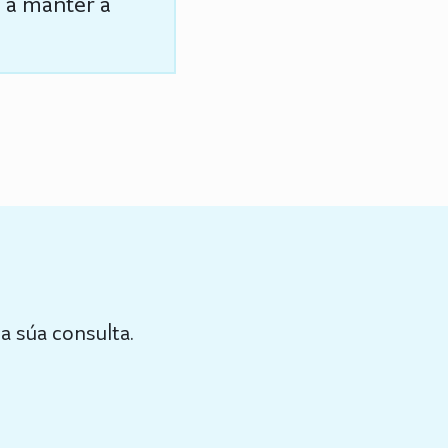
s a manter a
a súa consulta.