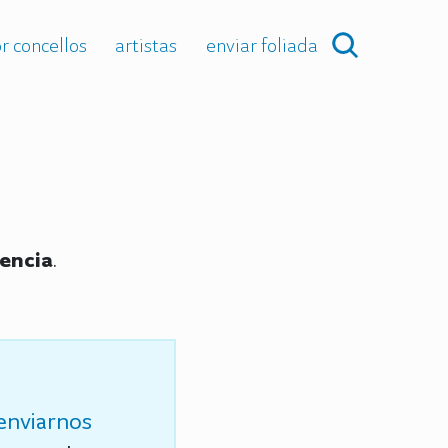
r concellos
artistas
enviar foliada
lencia
.
enviarnos