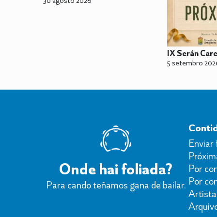
IX Serán Care
5 setembro 202
Conti
Enviar 
Próxima
Onde hai foliada?
Por con
Por co
Para cando teñamos gana de bailar.
Artista
Arquiv