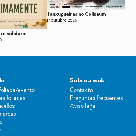
Tanxugueiras no Coliseum
17 outubro 2026
co solidario
6
do
Sobre a web
foliada/evento
Contacto
s foliadas
Preguntas frecuentes
cellos
Aviso legal
marcas
s
o