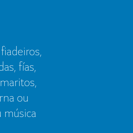
 fiadeiros,
as, fías,
 maritos,
erna ou
u música