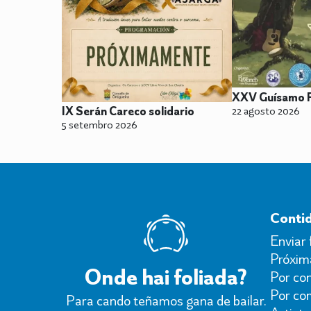
XXV Guísamo F
22 agosto 2026
IX Serán Careco solidario
5 setembro 2026
Conti
Enviar 
Próxima
Onde hai foliada?
Por con
Por co
Para cando teñamos gana de bailar.