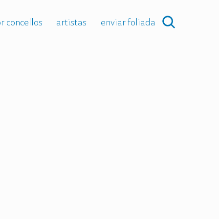
r concellos
artistas
enviar foliada