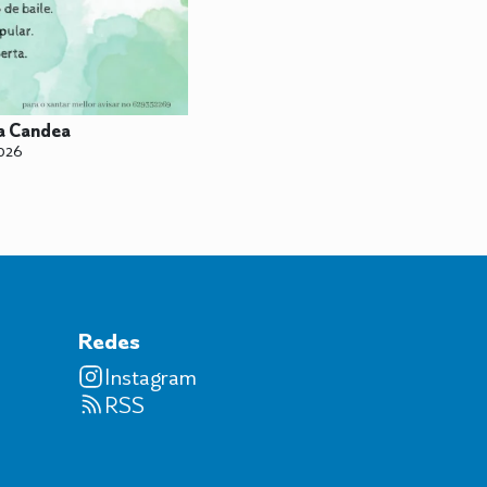
da Candea
026
Redes
Instagram
RSS