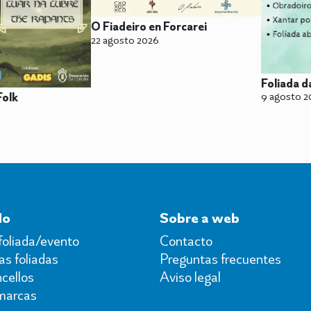
O Fiadeiro en Forcarei
22 agosto 2026
Foliada 
9 agosto 2
olk
do
Sobre a web
foliada/evento
Contacto
s foliadas
Preguntas frecuentes
cellos
Aviso legal
marcas