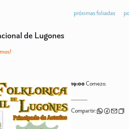
próximas foliadas
po
acional de Lugones
amos!
19:00
Comezo.
Compartir: