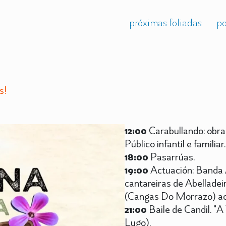
próximas foliadas
po
s!
12:00
Carabullando: obrad
Público infantil e familia
18:00
Pasarrúas.
19:00
Actuación: Banda A
cantareiras de Abellade
(Cangas Do Morrazo) a
21:00
Baile de Candil. "
Lugo).