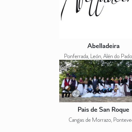
Abelladeira
Ponferrada, León, Alén do Pado
Pais de San Roque
Cangas de Morrazo, Ponteve