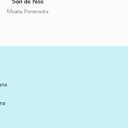
Son de Nós
Moaña, Pontevedra
ana
ana