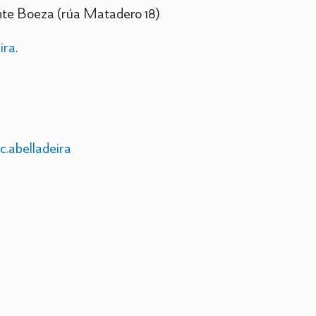
nte Boeza (rúa Matadero 18)
ira
.
.abelladeira