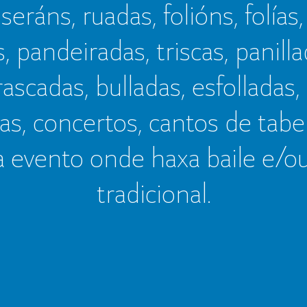
seráns, ruadas, folións, folías,
s, pandeiradas, triscas, panillad
frascadas, bulladas, esfolladas,
as, concertos, cantos de tab
a evento onde haxa baile e/o
tradicional.