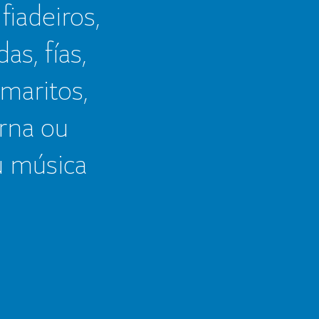
 fiadeiros,
as, fías,
 maritos,
erna ou
u música