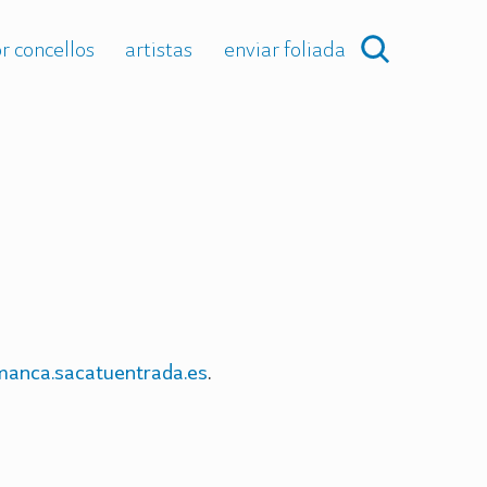
r concellos
artistas
enviar foliada
manca.sacatuentrada.es
.