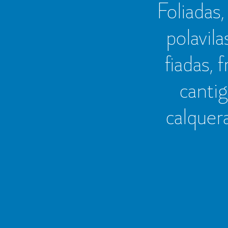
Foliadas, 
polavila
fiadas, 
cantig
calquer