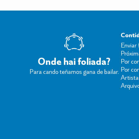
Conti
Enviar 
Próxima
Onde hai foliada?
Por con
Por co
Para cando teñamos gana de bailar.
Artista
Arquiv