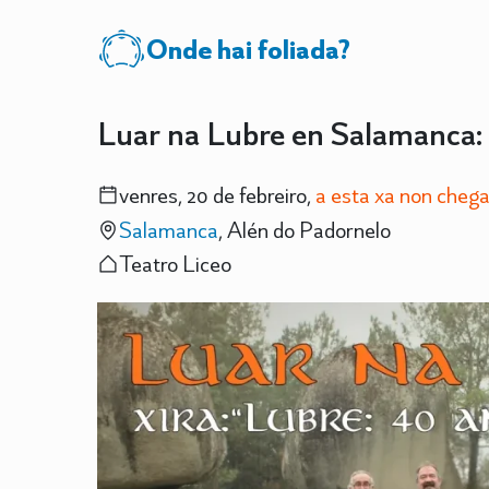
Onde hai foliada?
Luar na Lubre en Salamanca: x
venres, 20 de febreiro,
a esta xa non cheg
Salamanca
, Alén do Padornelo
Teatro Liceo