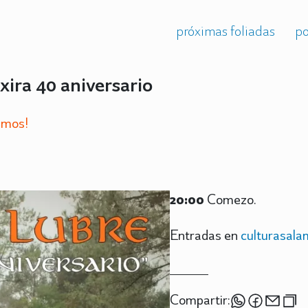
próximas foliadas
po
ira 40 aniversario
amos!
20:00
Comezo.
Entradas en
culturasala
Compartir: