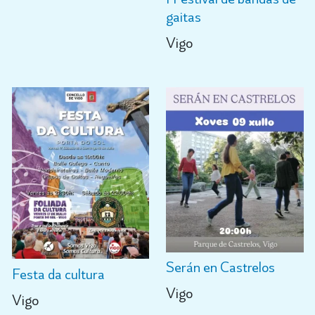
gaitas
Vigo
Serán en Castrelos
Festa da cultura
Vigo
Vigo