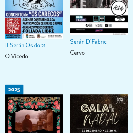
Serán D'Fabric
II Serán Os do 21
Cervo
O Vicedo
2025