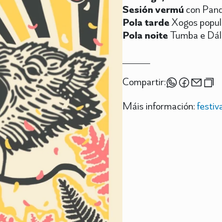
Sesión vermú
con Pande
Pola tarde
Xogos popular
Pola noite
Tumba e Dáll
Compartir:
Máis información:
festiv