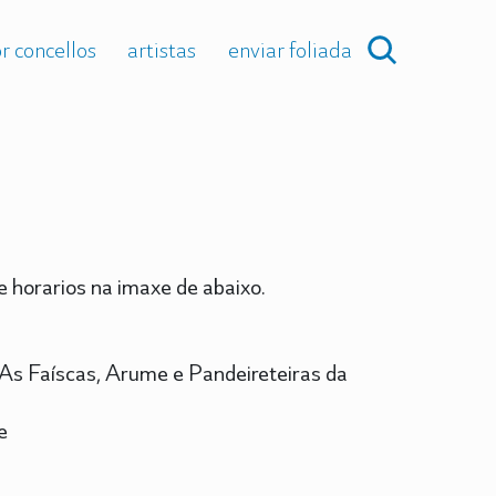
r concellos
artistas
enviar foliada
 horarios na imaxe de abaixo.
 As Faíscas, Arume e Pandeireteiras da
e