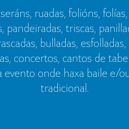
seráns, ruadas, folións, folías,
s, pandeiradas, triscas, panillad
frascadas, bulladas, esfolladas,
as, concertos, cantos de tab
a evento onde haxa baile e/o
tradicional.