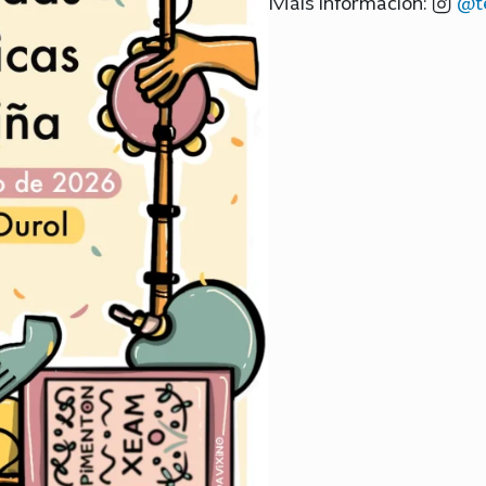
Máis información:
@te