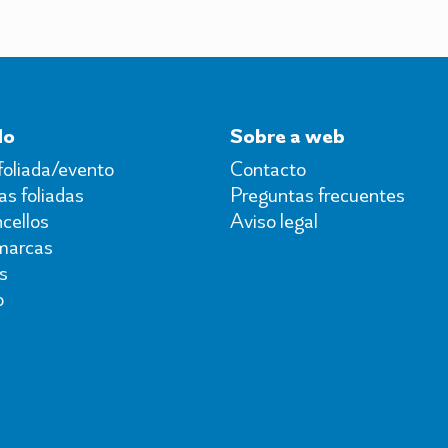
do
Sobre a web
foliada/evento
Contacto
s foliadas
Preguntas frecuentes
cellos
Aviso legal
marcas
s
o