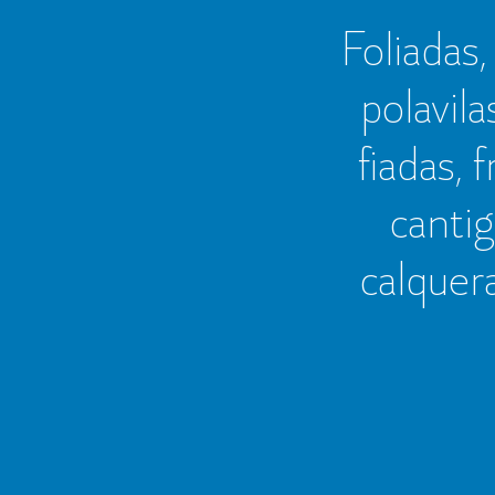
Foliadas, 
polavila
fiadas, 
cantig
calquer