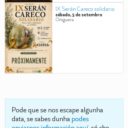
IX Serán Careco solidario
sábado, 5 de setembro
Ortigueira
Pode que se nos escape algunha
data, se sabes dunha
podes
enviarnos información aquí
, só che