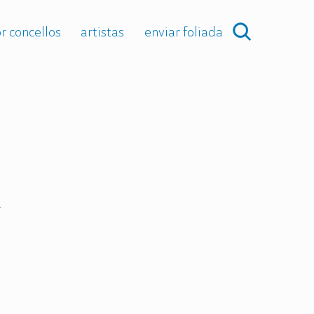
r concellos
artistas
enviar foliada
.
.