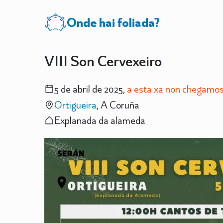
Onde hai foliada?
VIII Son Cervexeiro
5 de abril de 2025,
a esta xa non chegamos
Ortigueira
, A Coruña
Explanada da alameda