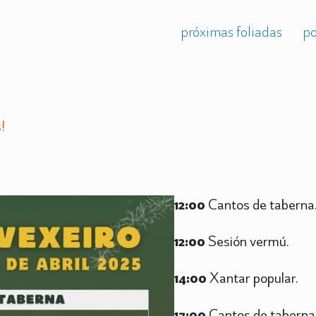
próximas foliadas
po
!
12:00
Cantos de taberna
12:00
Sesión vermú.
14:00
Xantar popular.
17:00
Cantos de taberna