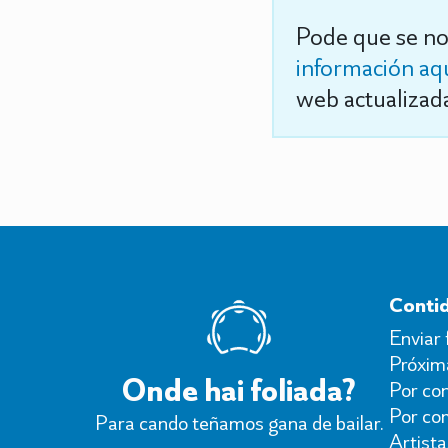
Pode que se no
información aq
web actualizada
Conti
Enviar 
Próxima
Onde hai foliada?
Por con
Por co
Para cando teñamos gana de bailar.
Artista