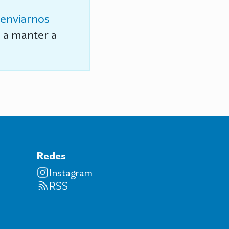
enviarnos
s a manter a
Redes
Instagram
RSS