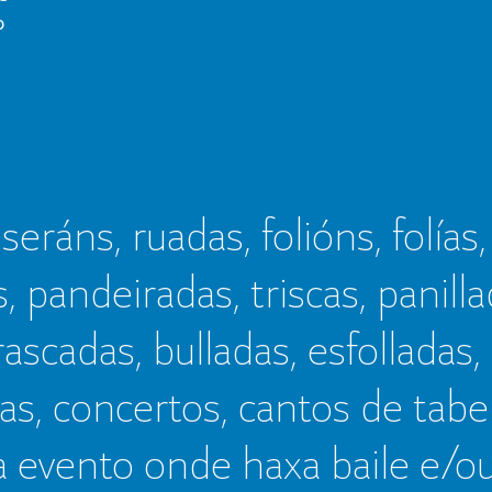
o
seráns, ruadas, folións, folías,
s, pandeiradas, triscas, panillad
frascadas, bulladas, esfolladas,
as, concertos, cantos de tab
a evento onde haxa baile e/o