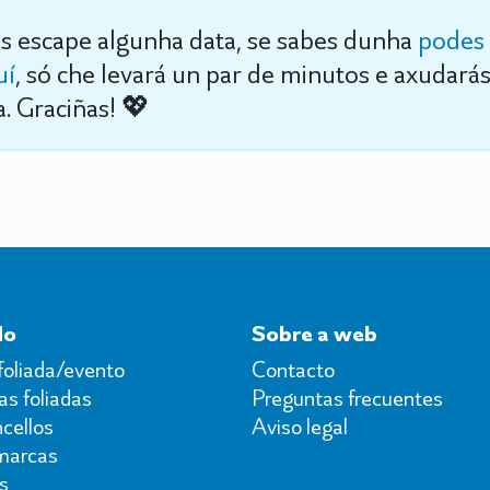
s escape algunha data, se sabes dunha
podes 
uí
, só che levará un par de minutos e axudará
. Graciñas! 💖
do
Sobre a web
foliada/evento
Contacto
s foliadas
Preguntas frecuentes
cellos
Aviso legal
marcas
s