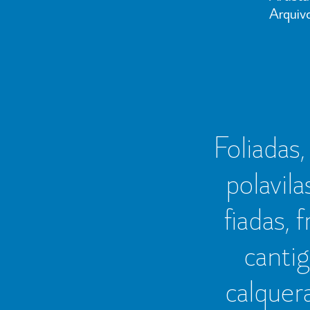
Arquiv
Foliadas, 
polavila
fiadas, 
cantig
calquer