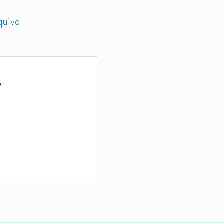
quivo
o