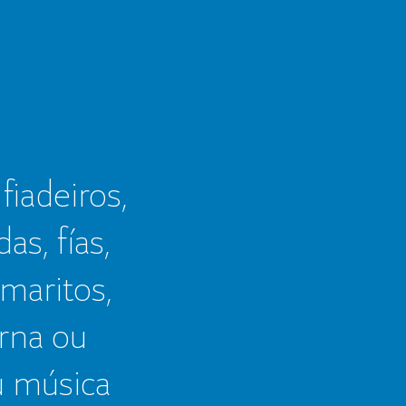
 fiadeiros,
as, fías,
 maritos,
erna ou
u música