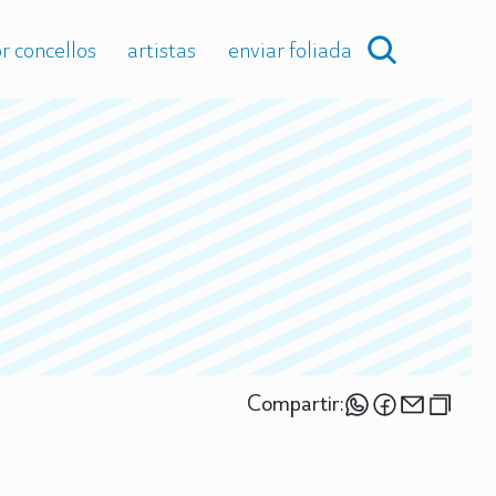
r concellos
artistas
enviar foliada
Compartir: