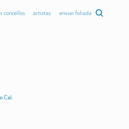
r concellos
artistas
enviar foliada
o Cal
.