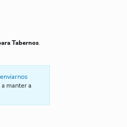
para Tabernos
.
enviarnos
s a manter a