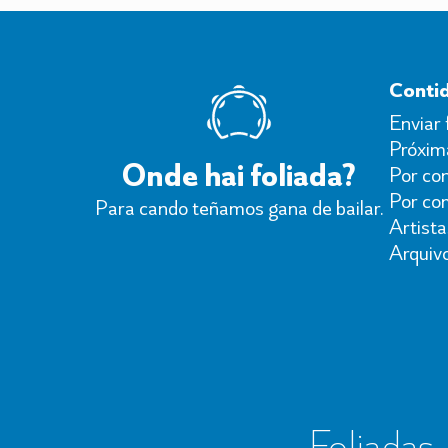
Conti
Enviar 
Próxima
Onde hai foliada?
Por con
Por co
Para cando teñamos gana de bailar.
Artista
Arquiv
Foliadas, 