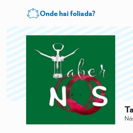
Onde hai foliada?
T
Nós