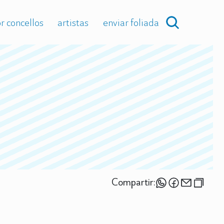
r concellos
artistas
enviar foliada
Compartir: