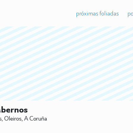
próximas foliadas
po
abernos
, Oleiros, A Coruña