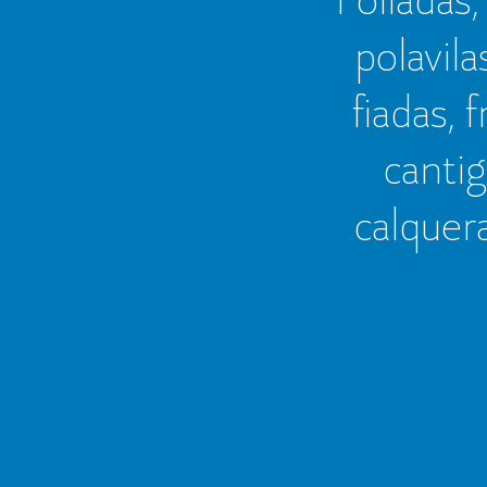
polavila
fiadas, 
cantig
calquer