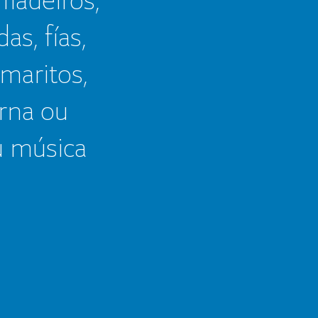
as, fías,
 maritos,
erna ou
u música