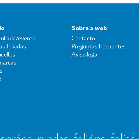
do
Sobre a web
foliada/evento
Contacto
s foliadas
Preguntas frecuentes
cellos
Aviso legal
marcas
s
o
seráns, ruadas, folións, folías,