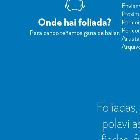
Enviar 
Próxima
Onde hai foliada?
Por con
Por co
Para cando teñamos gana de bailar.
Artista
Arquiv
Foliadas, 
polavila
fiadas, 