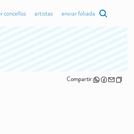
r concellos
artistas
enviar foliada
Compartir: