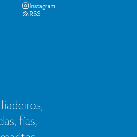
Instagram
RSS
 fiadeiros,
as, fías,
 maritos,