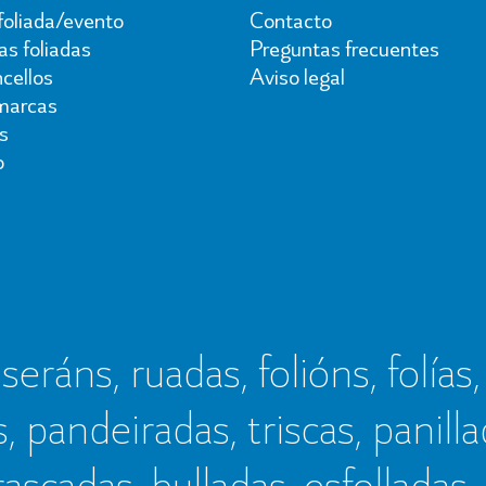
foliada/evento
Contacto
s foliadas
Preguntas frecuentes
cellos
Aviso legal
marcas
s
o
seráns, ruadas, folións, folías,
s, pandeiradas, triscas, panillad
frascadas, bulladas, esfolladas,