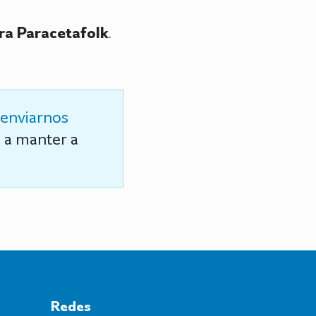
ra Paracetafolk
.
enviarnos
s a manter a
Redes