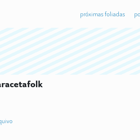
próximas foliadas
po
racetafolk
quivo