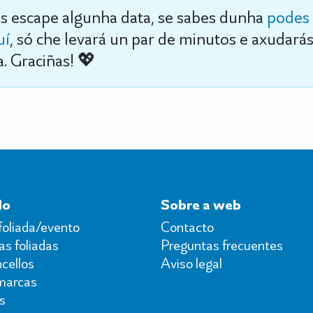
s escape algunha data, se sabes dunha
podes 
uí
, só che levará un par de minutos e axudará
. Graciñas! 💖
do
Sobre a web
foliada/evento
Contacto
s foliadas
Preguntas frecuentes
cellos
Aviso legal
marcas
s