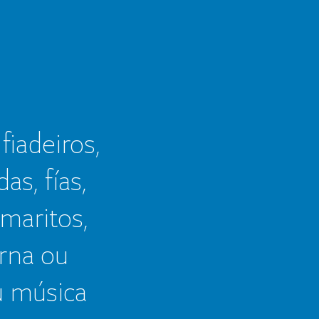
 fiadeiros,
as, fías,
 maritos,
erna ou
u música