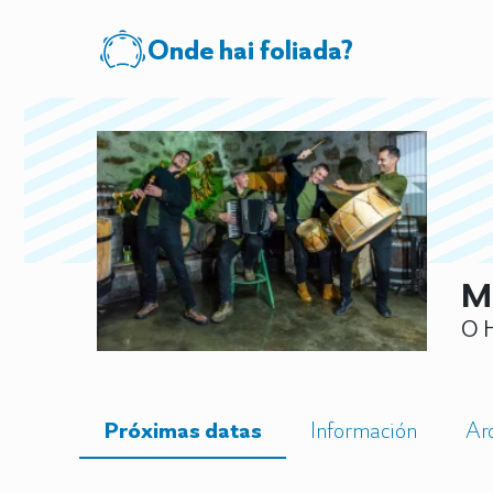
Onde hai foliada?
M
O H
Próximas datas
Información
Ar