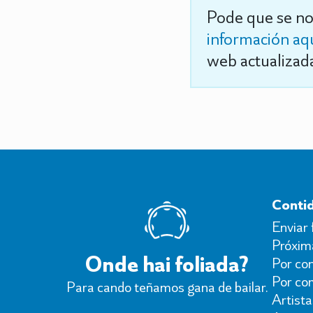
Pode que se no
información aq
web actualizada
Conti
Enviar 
Próxima
Onde hai foliada?
Por con
Por co
Para cando teñamos gana de bailar.
Artista