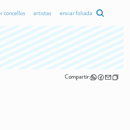
r concellos
artistas
enviar foliada
Compartir: