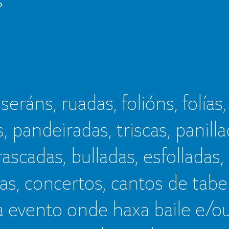
o
seráns, ruadas, folións, folías,
s, pandeiradas, triscas, panillad
frascadas, bulladas, esfolladas,
as, concertos, cantos de tab
a evento onde haxa baile e/o