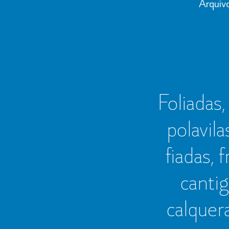
Arquiv
Foliadas, 
polavila
fiadas, 
cantig
calquer