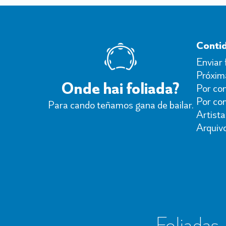
Conti
Enviar 
Próxima
Onde hai foliada?
Por con
Por co
Para cando teñamos gana de bailar.
Artista
Arquiv
Foliadas, 