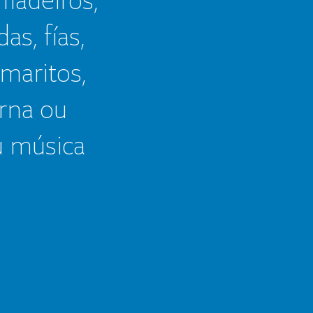
as, fías,
 maritos,
erna ou
u música