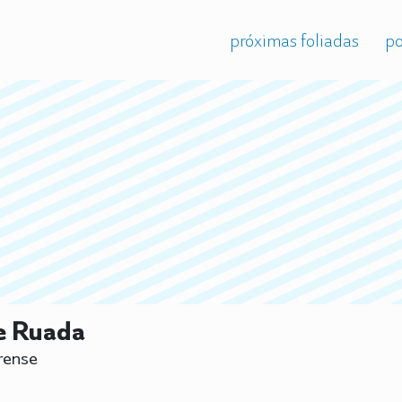
próximas foliadas
po
e Ruada
rense