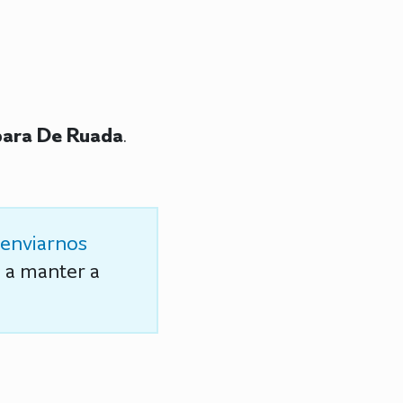
para De Ruada
.
enviarnos
s a manter a