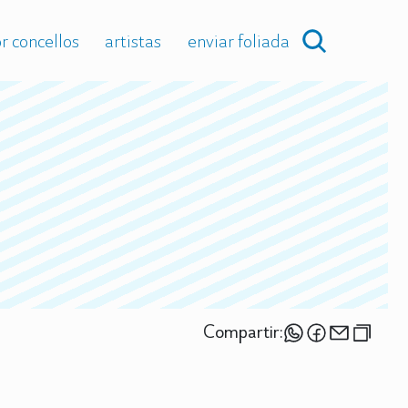
r concellos
artistas
enviar foliada
Compartir: