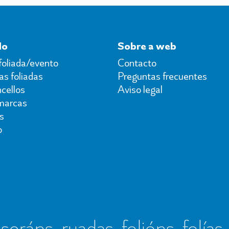
do
Sobre a web
foliada/evento
Contacto
s foliadas
Preguntas frecuentes
cellos
Aviso legal
marcas
s
o
seráns, ruadas, folións, folías,