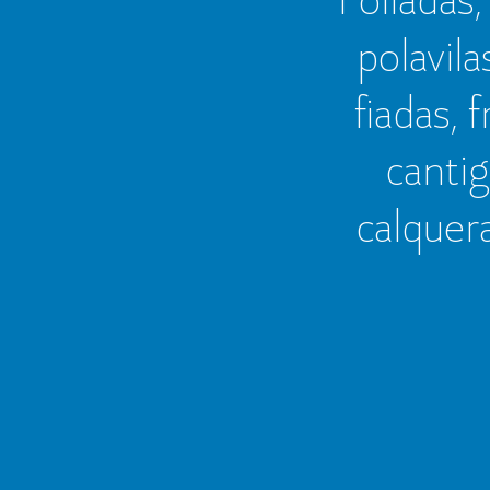
polavila
fiadas, 
cantig
calquer