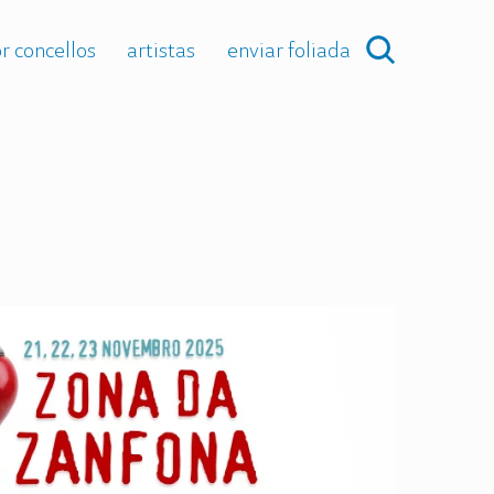
r concellos
artistas
enviar foliada