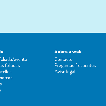
do
Sobre a web
foliada/evento
Contacto
s foliadas
Preguntas frecuentes
cellos
Aviso legal
marcas
s
o