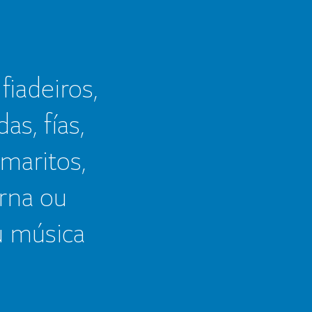
 fiadeiros,
as, fías,
 maritos,
erna ou
u música