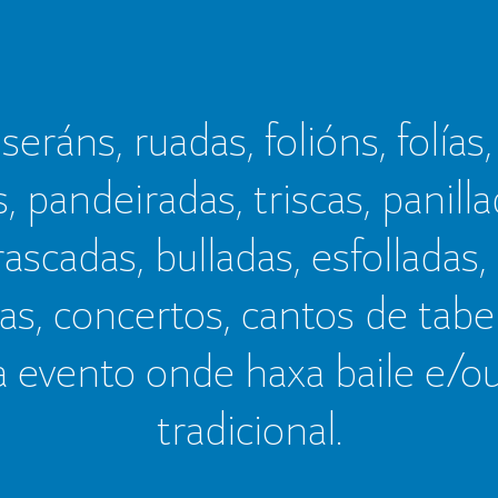
seráns, ruadas, folións, folías,
s, pandeiradas, triscas, panillad
frascadas, bulladas, esfolladas,
as, concertos, cantos de tab
a evento onde haxa baile e/o
tradicional.