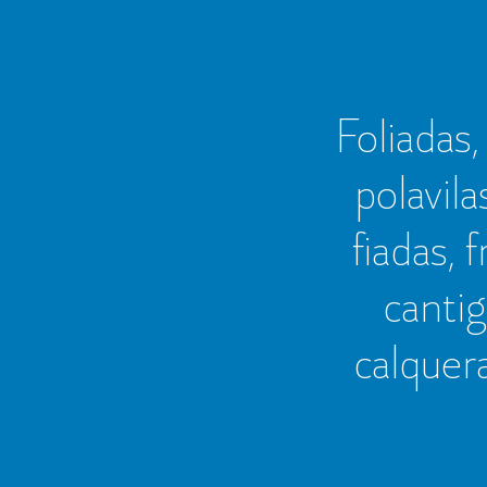
Foliadas, 
polavila
fiadas, 
cantig
calquer