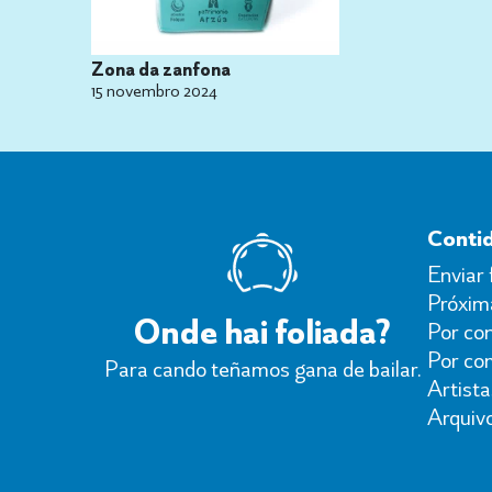
Zona da zanfona
15 novembro 2024
Conti
Enviar 
Próxima
Onde hai foliada?
Por con
Por co
Para cando teñamos gana de bailar.
Artista
Arquiv