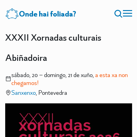
Onde hai foliada?
XXXII Xornadas culturais
Abiñadoira
sábado, 20 – domingo, 21 de xuño,
a esta xa non
chegamos!
Sanxenxo
, Pontevedra