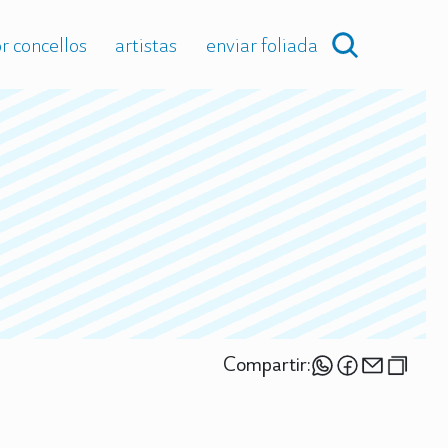
r concellos
artistas
enviar foliada
Compartir: