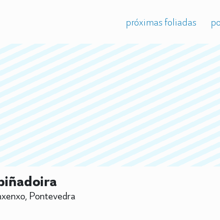
próximas foliadas
po
iñadoira
xenxo, Pontevedra