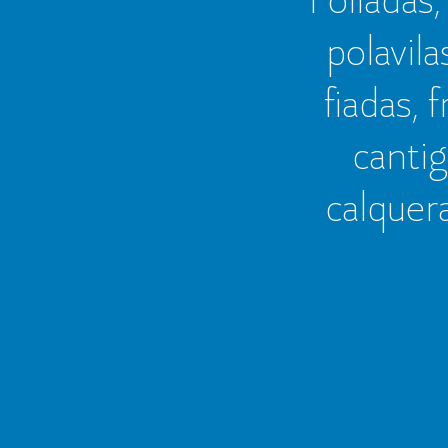
polavila
fiadas, 
cantig
calquer