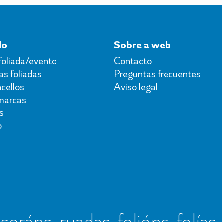
do
Sobre a web
foliada/evento
Contacto
s foliadas
Preguntas frecuentes
cellos
Aviso legal
marcas
s
o
seráns, ruadas, folións, folías,