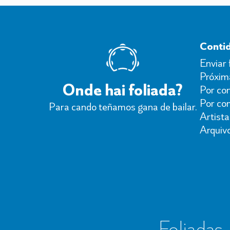
Conti
Enviar 
Próxima
Onde hai foliada?
Por con
Por co
Para cando teñamos gana de bailar.
Artista
Arquiv
Foliadas, 