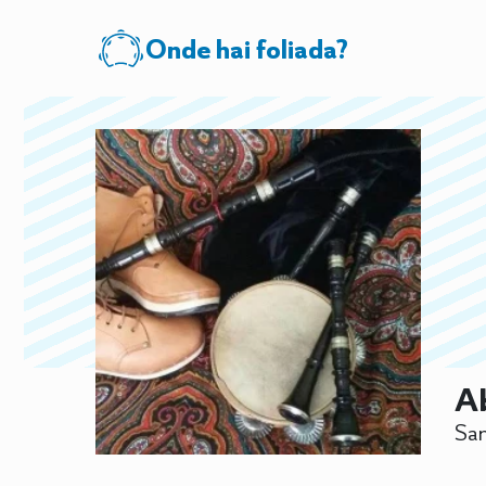
Onde hai foliada?
Ab
San