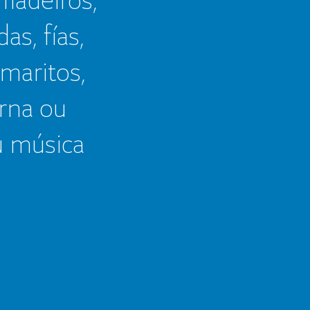
as, fías,
 maritos,
erna ou
u música