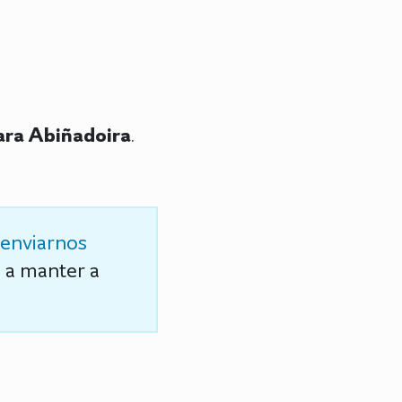
ara Abiñadoira
.
enviarnos
s a manter a