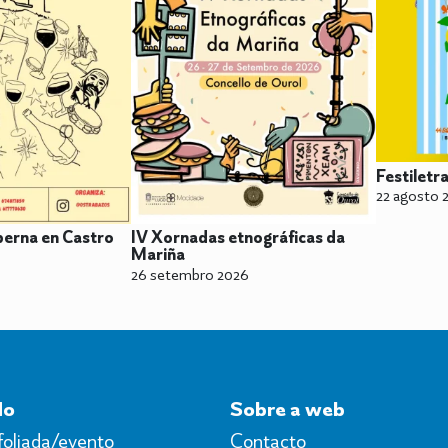
Festiletr
22 agosto 
berna en Castro
IV Xornadas etnográficas da
Mariña
26 setembro 2026
do
Sobre a web
foliada/evento
Contacto