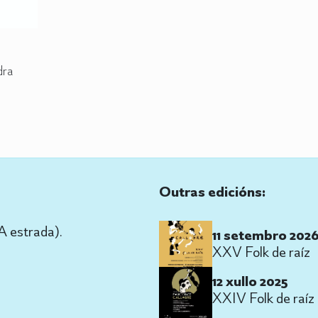
dra
Outras edicións:
A estrada).
11 setembro 202
XXV Folk de raíz
12 xullo 2025
XXIV Folk de raíz