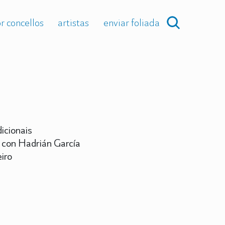
r concellos
artistas
enviar foliada
icionais
 con Hadrián García
iro
a
.