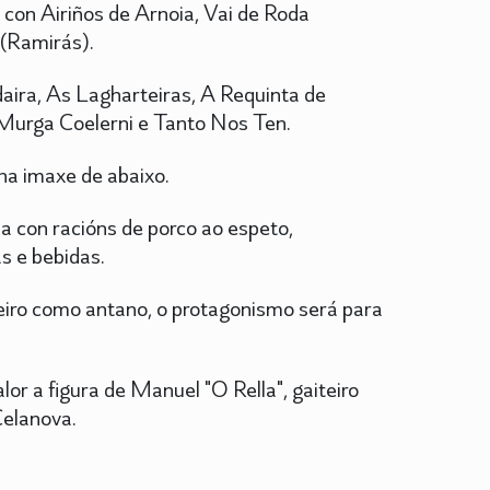
 con Airiños de Arnoia, Vai de Roda
(Ramirás).
ira, As Lagharteiras, A Requinta de
Murga Coelerni e Tanto Nos Ten.
a imaxe de abaixo.
a con racións de porco ao espeto,
s e bebidas.
reiro como antano, o protagonismo será para
or a figura de Manuel "O Rella", gaiteiro
Celanova.