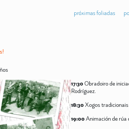
próximas foliadas
po
s!
iños
17:30
Obradoiro de iniciac
Rodríguez.
18:30
Xogos tradicionai
19:00
Animación de rúa c