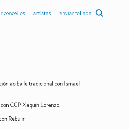
r concellos
artistas
enviar foliada
ión ao baile tradicional con Ismael
s con CCP Xaquín Lorenzo.
on Rebulir.