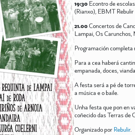
19:30
Econtro de escolas
(Rianxo), EBMT Rebulir 
21.00
Concertos de Canda
Lampai, Os Carunchos, 
Programación completa n
Para a cea haberá cantin
empanada, doces, vianda
A festa será a pé de tor
a música e o baile.
Unha festa que pon en val
coñecido das Terras de 
Organizado por
Rebulir
.