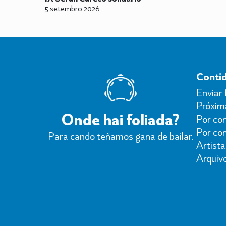
5 setembro 2026
Conti
Enviar 
Próxima
Onde hai foliada?
Por con
Por co
Para cando teñamos gana de bailar.
Artista
Arquiv