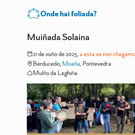
Onde hai foliada?
Muiñada Solaina
21 de xuño de 2025,
a esta xa non chegamo
Berducedo,
Moaña
, Pontevedra
Muíño da Laghiña