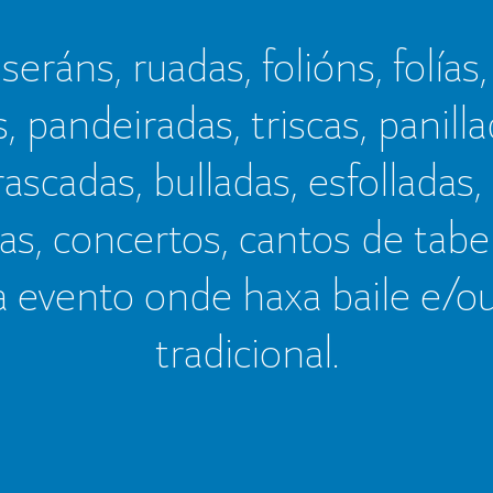
seráns, ruadas, folións, folías,
s, pandeiradas, triscas, panillad
frascadas, bulladas, esfolladas,
as, concertos, cantos de tab
a evento onde haxa baile e/o
tradicional.