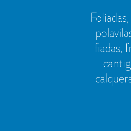
Foliadas, 
polavila
fiadas, 
cantig
calquer