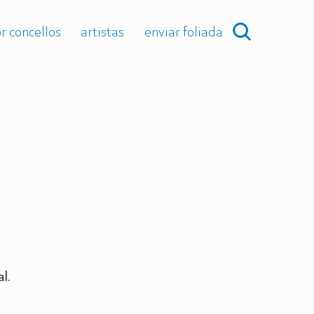
r concellos
artistas
enviar foliada
l.