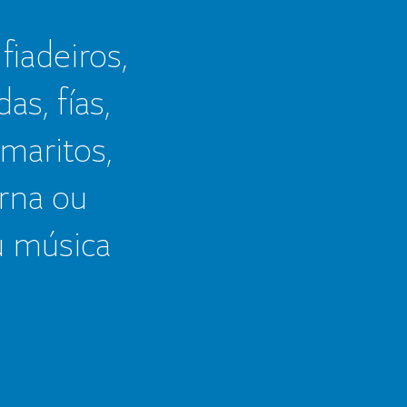
 fiadeiros,
as, fías,
 maritos,
erna ou
u música