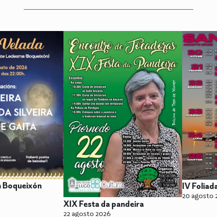
n Boqueixón
IV Foliad
20 agosto 
XIX Festa da pandeira
22 agosto 2026