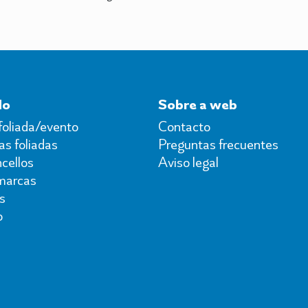
do
Sobre a web
foliada/evento
Contacto
s foliadas
Preguntas frecuentes
cellos
Aviso legal
marcas
s
o