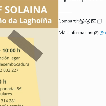
Compartir:
Máis información:
@ac