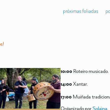
próximas foliadas
po
s!
10:00
Roteiro musicado.
14:00
Xantar.
17:00
Muiñada tradiciona
Organizado por
Solaina
.