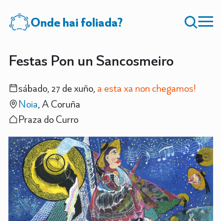
Onde hai foliada?
Festas Pon un Sancosmeiro
sábado, 27 de xuño,
a esta xa non chegamos!
Noia
, A Coruña
Praza do Curro