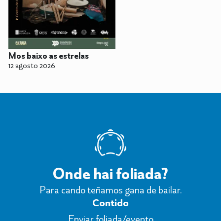
Mos baixo as estrelas
12 agosto 2026
Onde hai foliada?
Para cando teñamos gana de bailar.
Contido
Enviar foliada/evento