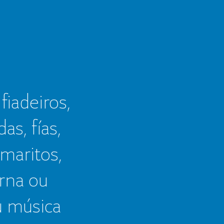
 fiadeiros,
as, fías,
 maritos,
erna ou
u música