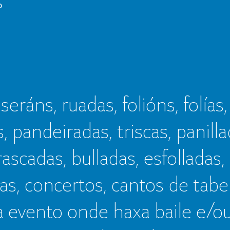
o
seráns, ruadas, folións, folías,
s, pandeiradas, triscas, panillad
frascadas, bulladas, esfolladas,
as, concertos, cantos de tab
a evento onde haxa baile e/o