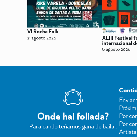
VI Rocha Folk
21 agosto 2026
XLIII Festival f
internacional 
8 agosto 2026
Conti
Enviar 
Próxima
Onde hai foliada?
Por con
Por co
Para cando teñamos gana de bailar.
Artista