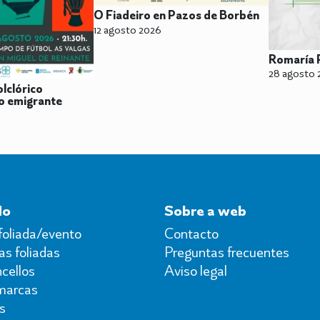
O Fiadeiro en Pazos de Borbén
12 agosto 2026
Romaría 
28 agosto 
olclórico
do emigrante
do
Sobre a web
foliada/evento
Contacto
s foliadas
Preguntas frecuentes
cellos
Aviso legal
marcas
s