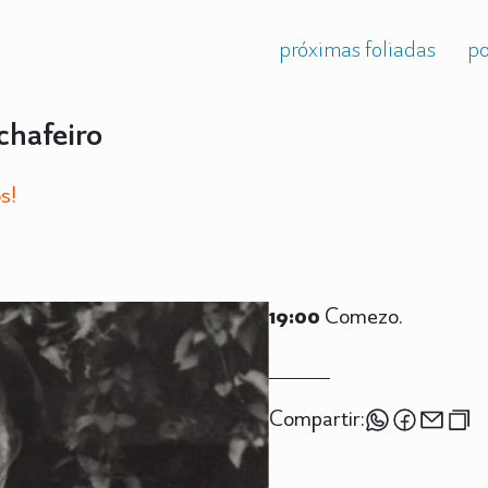
próximas foliadas
po
chafeiro
s!
19:00
Comezo.
Compartir: