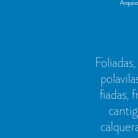
Arquiv
Foliadas, 
polavila
fiadas, 
cantig
calquer