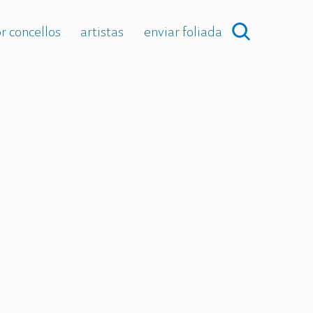
r concellos
artistas
enviar foliada