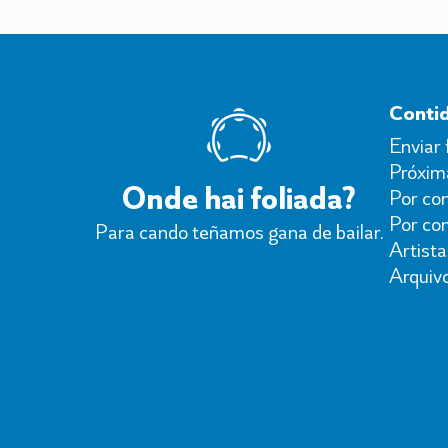
Conti
Enviar 
Próxima
Onde hai foliada?
Por con
Por co
Para cando teñamos gana de bailar.
Artista
Arquiv