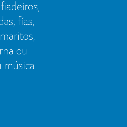
 fiadeiros,
as, fías,
 maritos,
erna ou
u música