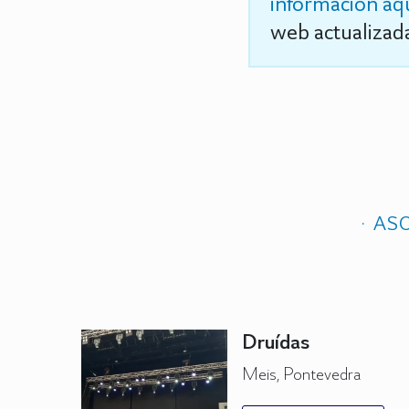
información aq
web actualizada
ASO
Druídas
Meis, Pontevedra