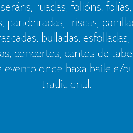
seráns, ruadas, folións, folías,
s, pandeiradas, triscas, panillad
frascadas, bulladas, esfolladas,
as, concertos, cantos de tab
a evento onde haxa baile e/o
tradicional.