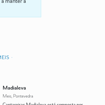
s a manter a
MEIS
Madialeva
Meis, Pontevedra
Cantareiras Madialeva está composta por