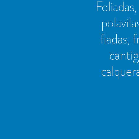
Foliadas, 
polavila
fiadas, 
cantig
calquer