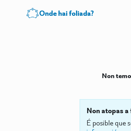
Onde hai foliada?
Non temos
Non atopas a 
É posible que 