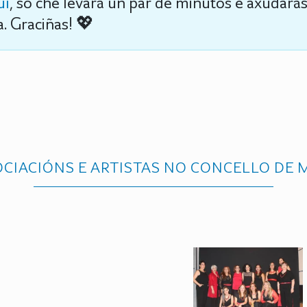
uí
, só che levará un par de minutos e axudará
. Graciñas! 💖
CIACIÓNS E ARTISTAS NO CONCELLO DE 