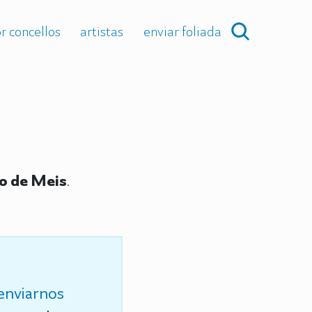
r concellos
artistas
enviar foliada
lo de Meis
.
enviarnos