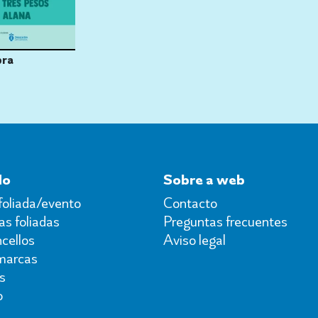
bra
do
Sobre a web
foliada/evento
Contacto
s foliadas
Preguntas frecuentes
cellos
Aviso legal
marcas
s
o