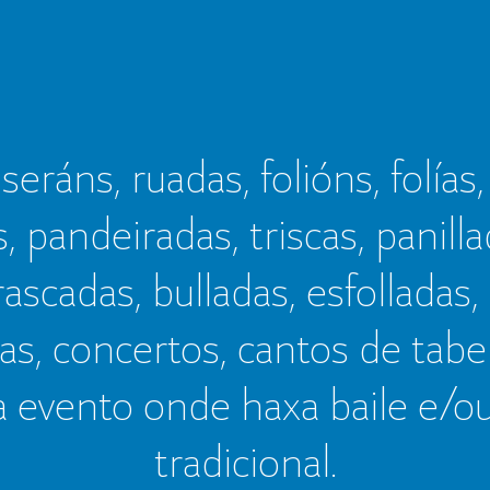
seráns, ruadas, folións, folías,
s, pandeiradas, triscas, panillad
frascadas, bulladas, esfolladas,
as, concertos, cantos de tab
a evento onde haxa baile e/o
tradicional.