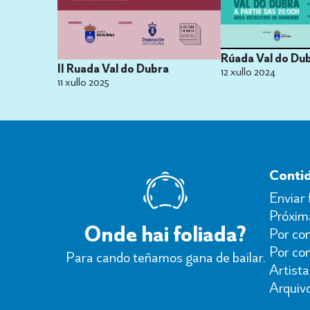
Rúada Val do Du
II Ruada Val do Dubra
12 xullo 2024
11 xullo 2025
Conti
Enviar 
Próxima
Onde hai foliada?
Por con
Por co
Para cando teñamos gana de bailar.
Artista
Arquiv