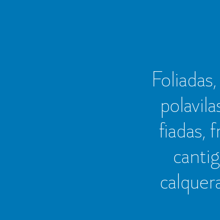
Foliadas, 
polavila
fiadas, 
cantig
calquer