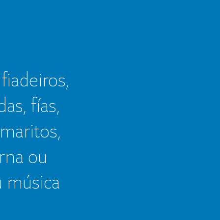
 fiadeiros,
as, fías,
 maritos,
erna ou
u música