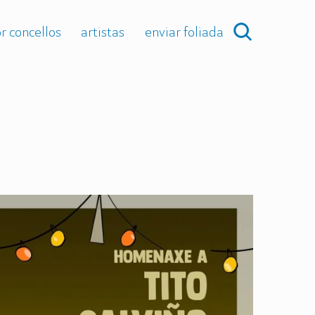
r concellos
artistas
enviar foliada