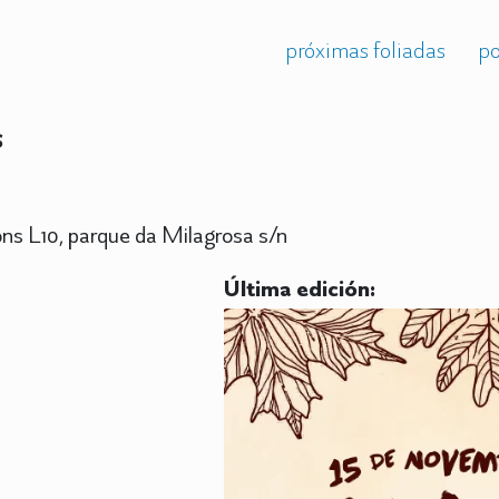
próximas foliadas
po
s
óns L10, parque da Milagrosa s/n
Última edición: