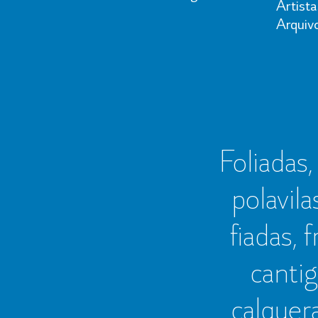
Artista
Arquiv
Foliadas, 
polavila
fiadas, 
cantig
calquer