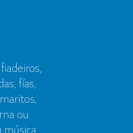
 fiadeiros,
as, fías,
 maritos,
erna ou
u música