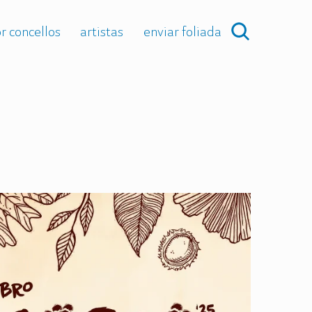
r concellos
artistas
enviar foliada