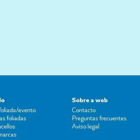
do
Sobre a web
foliada/evento
Contacto
s foliadas
Preguntas frecuentes
cellos
Aviso legal
marcas