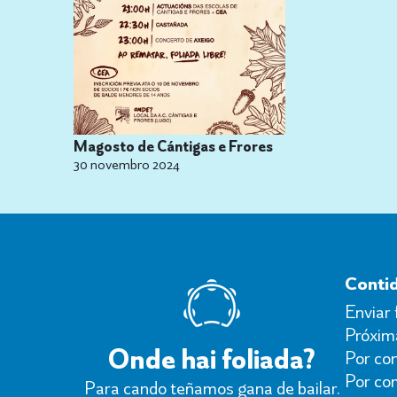
Magosto de Cántigas e Frores
30 novembro 2024
Conti
Enviar 
Próxima
Onde hai foliada?
Por con
Por co
Para cando teñamos gana de bailar.