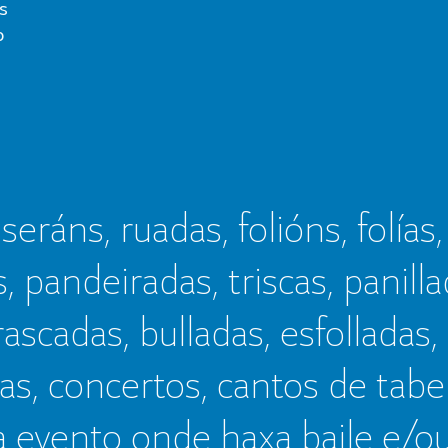
s
o
seráns, ruadas, folións, folías,
s, pandeiradas, triscas, panillad
frascadas, bulladas, esfolladas,
as, concertos, cantos de tab
a evento onde haxa baile e/o