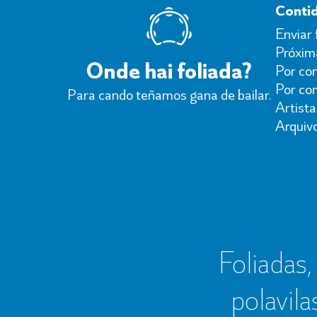
Conti
Enviar 
Próxima
Onde hai foliada?
Por con
Por co
Para cando teñamos gana de bailar.
Artista
Arquiv
Foliadas, 
polavila