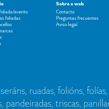
do
Sobre a web
foliada/evento
Contacto
s foliadas
Preguntas frecuentes
cellos
Aviso legal
marcas
s
o
seráns, ruadas, folións, folías,
s, pandeiradas, triscas, panillad