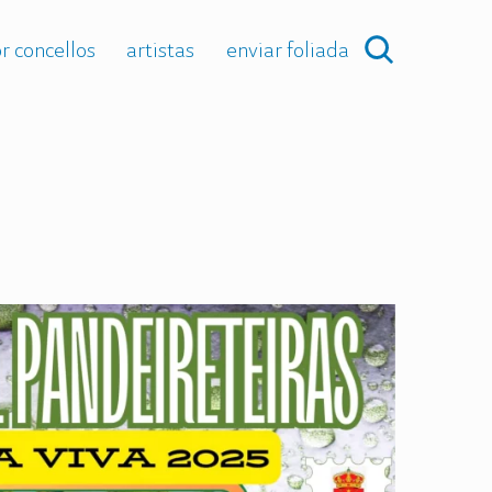
r concellos
artistas
enviar foliada