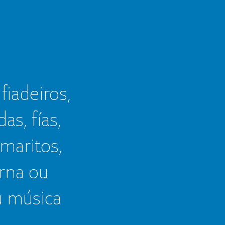
 fiadeiros,
as, fías,
 maritos,
erna ou
u música