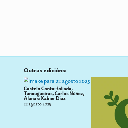
Outras edicións:
Castelo Conta: foliada,
Tanxugueiras, Carlos Núñez,
Alana e Xabier Díaz
22 agosto 2025