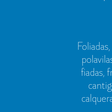
Foliadas, 
polavila
fiadas, 
cantig
calquer