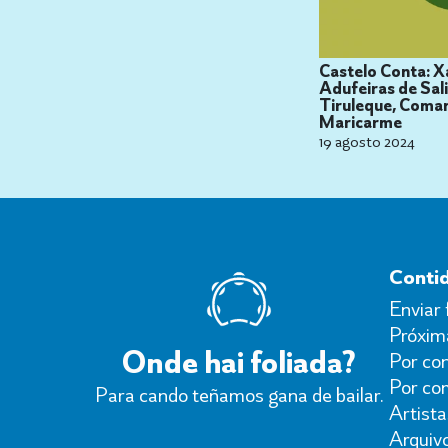
Castelo Conta: X
Adufeiras de Sali
Tiruleque, Coma
Maricarme
19 agosto 2024
Conti
Enviar 
Próxima
Onde hai foliada?
Por con
Por co
Para cando teñamos gana de bailar.
Artista
Arquiv