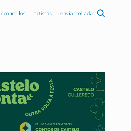
r concellos
artistas
enviar foliada