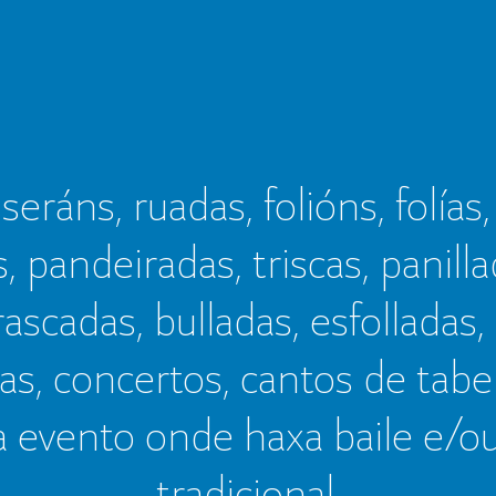
seráns, ruadas, folións, folías,
s, pandeiradas, triscas, panillad
frascadas, bulladas, esfolladas,
as, concertos, cantos de tab
a evento onde haxa baile e/o
tradicional.