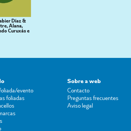
abier Díaz &
tre, Alana,
ndo Curuxás e
do
Sobre a web
foliada/evento
Contacto
s foliadas
Preguntas frecuentes
cellos
Aviso legal
marcas
s
o