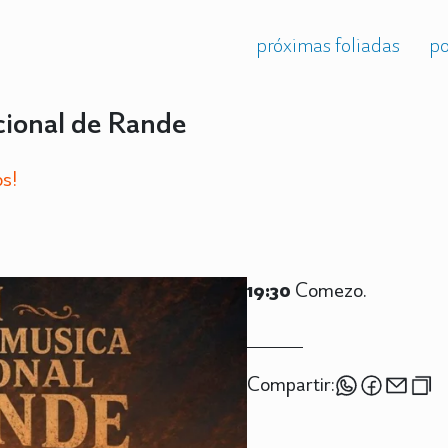
próximas foliadas
po
cional de Rande
s!
19:30
Comezo.
Compartir: