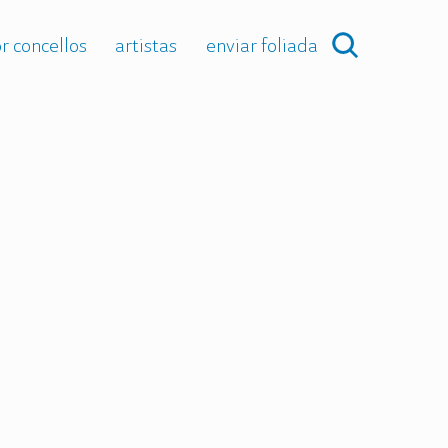
r concellos
artistas
enviar foliada