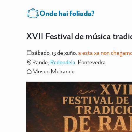
Onde hai foliada?
XVII Festival de música tradi
sábado, 13 de xuño,
a esta xa non chegamo
Rande,
Redondela
, Pontevedra
Museo Meirande