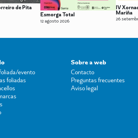
orreiro de Pita
IV Xornad
Mariña
Esmorga Total
26 setemb
12 agosto 2026
do
Sobre a web
foliada/evento
Contacto
s foliadas
Preguntas frecuentes
cellos
Aviso legal
marcas
s
o