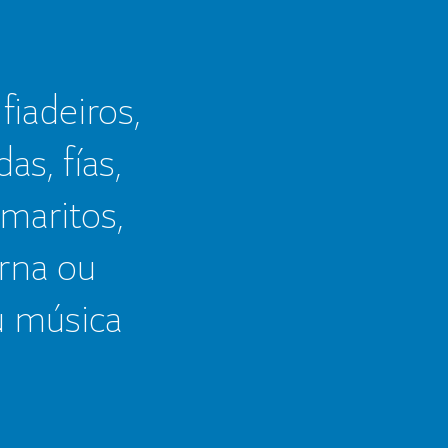
 fiadeiros,
as, fías,
 maritos,
erna ou
u música