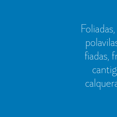
Foliadas, 
polavila
fiadas, 
cantig
calquer