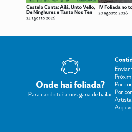
Castelo Conta: Ailá, Unto Vello,
IV Foliada no t
De Ninghures e Tanto Nos Ten
20 agosto 2026
24 agosto 2026
Conti
Enviar 
Próxima
Onde hai foliada?
Por con
Por co
Para cando teñamos gana de bailar.
Artista
Arquiv