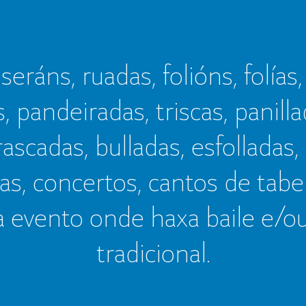
seráns, ruadas, folións, folías,
s, pandeiradas, triscas, panillad
frascadas, bulladas, esfolladas,
as, concertos, cantos de tab
a evento onde haxa baile e/o
tradicional.