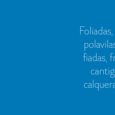
Foliadas, 
polavila
fiadas, 
cantig
calquer