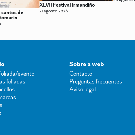
XLVII Festival Irmandiño
21 agosto 2026
V cantos de
tomarín
6
do
Sobre a web
foliada/evento
Contacto
s foliadas
Preguntas frecuentes
cellos
Aviso legal
marcas
s
o