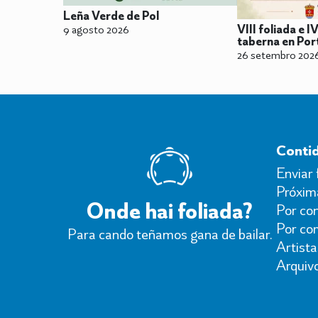
Leña Verde de Pol
VIII foliada e I
9 agosto 2026
taberna en Por
26 setembro 202
Conti
Enviar 
Próxima
Onde hai foliada?
Por con
Por co
Para cando teñamos gana de bailar.
Artista
Arquiv