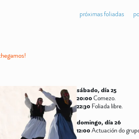
próximas foliadas
po
 chegamos!
sábado, día 25
20:00
Comezo.
22:30
Foliada libre.
domingo, día 26
12:00
Actuación do grupo 