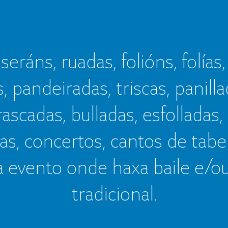
seráns, ruadas, folións, folías,
s, pandeiradas, triscas, panillad
frascadas, bulladas, esfolladas,
as, concertos, cantos de tab
a evento onde haxa baile e/o
tradicional.