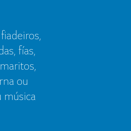
 fiadeiros,
as, fías,
 maritos,
erna ou
u música