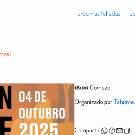
próximas foliadas
po
amos!
18:00
Comezo.
Organizado por
Tahúme
.
Compartir: