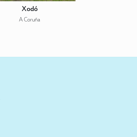
Xodó
A Coruña
e