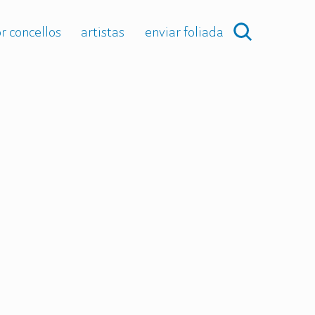
r concellos
artistas
enviar foliada