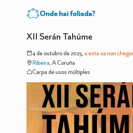
Onde hai foliada?
XII Serán Tahúme
4 de outubro de 2025,
a esta xa non cheg
Ribeira
, A Coruña
Carpa de usos múltiples