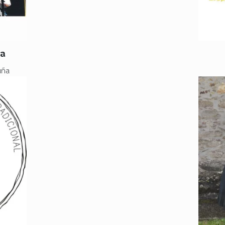
ha
uña