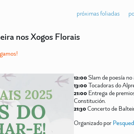
próximas foliadas
po
eira nos Xogos Florais
egamos!
12:00
Slam de poesía no 
13:00
Tocadoras do Alpre
21:00
Entrega de premios
Constitución.
21:30
Concerto de Balteir
Organizado por
Pesqued