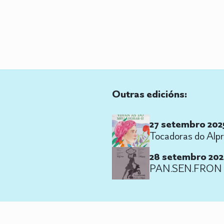
Outras edicións:
27 setembro 202
Tocadoras do Alpr
28 setembro 20
PAN.SEN.FRON e U