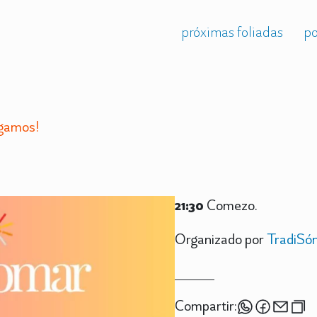
próximas foliadas
po
egamos!
21:30
Comezo.
Organizado por
TradiSó
Compartir: