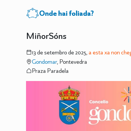
Onde hai foliada?
MiñorSóns
13 de setembro de 2025,
a esta xa non ch
Gondomar
, Pontevedra
Praza Paradela