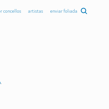
r concellos
artistas
enviar foliada
n
.