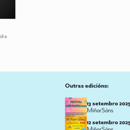
dra
Outras edicións:
13 setembro 202
MiñorSóns
12 setembro 202
MiñorSóns