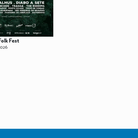
olk Fest
2026