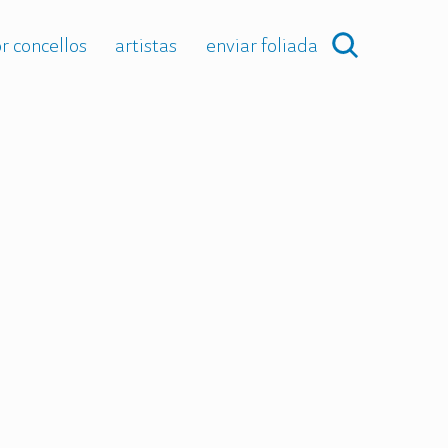
r concellos
artistas
enviar foliada