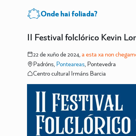
Onde hai foliada?
II Festival folclórico Kevin Lo
22 de xuño de 2024,
a esta xa non chegam
Padróns,
Ponteareas
, Pontevedra
Centro cultural Irmáns Barcia