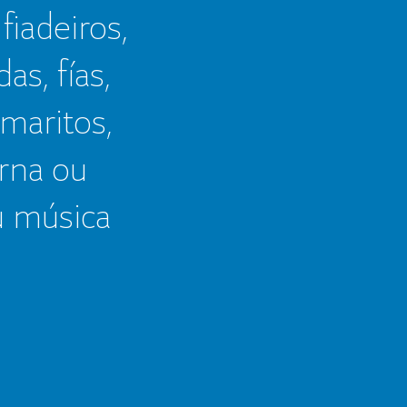
 fiadeiros,
as, fías,
 maritos,
erna ou
u música