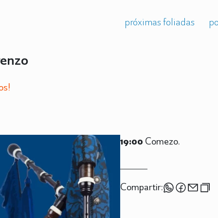
próximas foliadas
po
renzo
os!
19:00
Comezo.
Compartir: