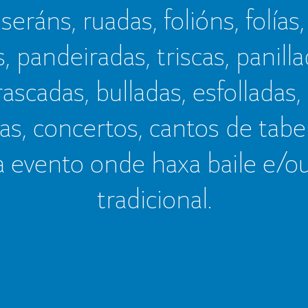
seráns, ruadas, folións, folías,
s, pandeiradas, triscas, panillad
frascadas, bulladas, esfolladas,
as, concertos, cantos de tab
a evento onde haxa baile e/o
tradicional.