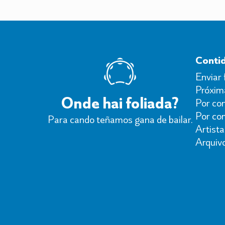
Conti
Enviar 
Próxima
Onde hai foliada?
Por con
Por co
Para cando teñamos gana de bailar.
Artista
Arquiv