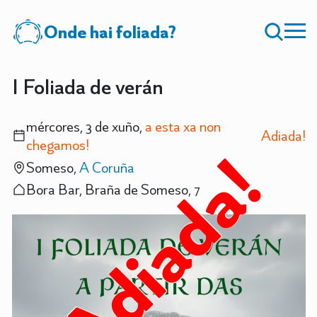
Onde hai foliada?
I Foliada de verán
mércores, 3 de xuño,
a esta xa non
Adiada!
chegamos!
Adiada!
Someso,
A Coruña
Bora Bar, Braña de Someso, 7