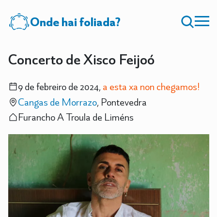
Onde hai foliada?
Concerto de Xisco Feijoó
9 de febreiro de 2024,
a esta xa non chegamos!
Cangas de Morrazo
, Pontevedra
Furancho A Troula de Liméns