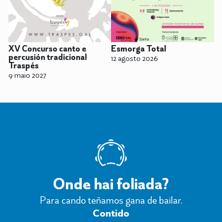
XV Concurso canto e
Esmorga Total
percusión tradicional
12 agosto 2026
Traspés
9 maio 2027
Onde hai foliada?
Para cando teñamos gana de bailar.
Contido