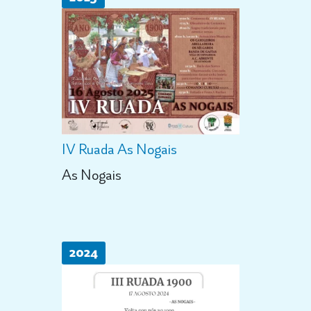
IV Ruada As Nogais
As Nogais
2024