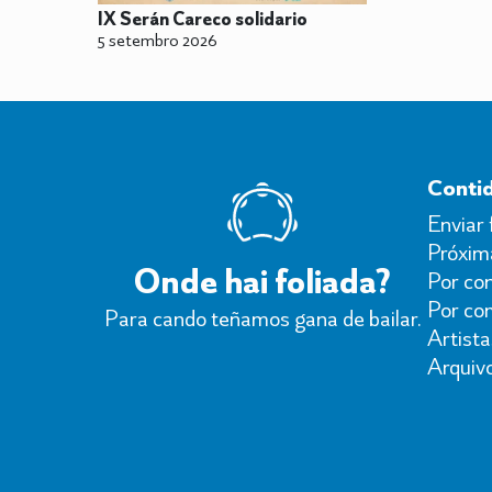
IX Serán Careco solidario
5 setembro 2026
Conti
Enviar 
Próxima
Onde hai foliada?
Por con
Por co
Para cando teñamos gana de bailar.
Artista
Arquiv