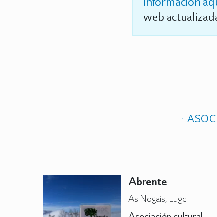
información aq
web actualizada
ASOC
Abrente
As Nogais, Lugo
Asociación cultural.