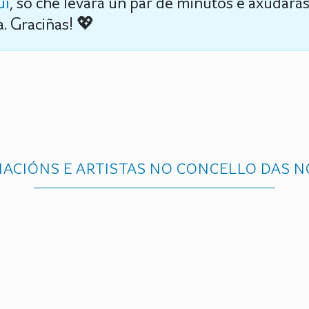
uí
, só che levará un par de minutos e axudará
. Graciñas! 💖
IACIÓNS E ARTISTAS NO CONCELLO DAS N