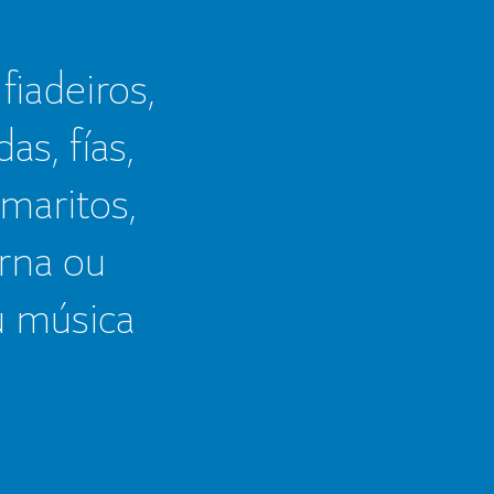
 fiadeiros,
as, fías,
 maritos,
erna ou
u música