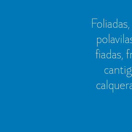
Foliadas, 
polavila
fiadas, 
cantig
calquer