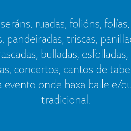
seráns, ruadas, folións, folías,
s, pandeiradas, triscas, panillad
frascadas, bulladas, esfolladas,
as, concertos, cantos de tab
a evento onde haxa baile e/o
tradicional.