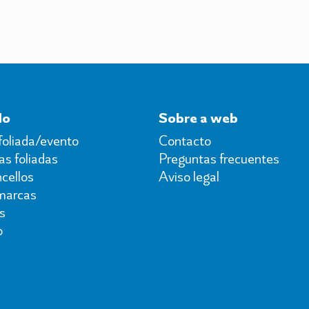
do
Sobre a web
foliada/evento
Contacto
s foliadas
Preguntas frecuentes
cellos
Aviso legal
marcas
s
o