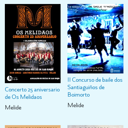
II Concurso de baile dos
Santiaguiños de
Concerto 25 aniversario
Boimorto
de Os Melidaos
Melide
Melide