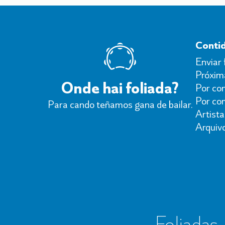
Conti
Enviar 
Próxima
Onde hai foliada?
Por con
Por co
Para cando teñamos gana de bailar.
Artista
Arquiv
Foliadas, 