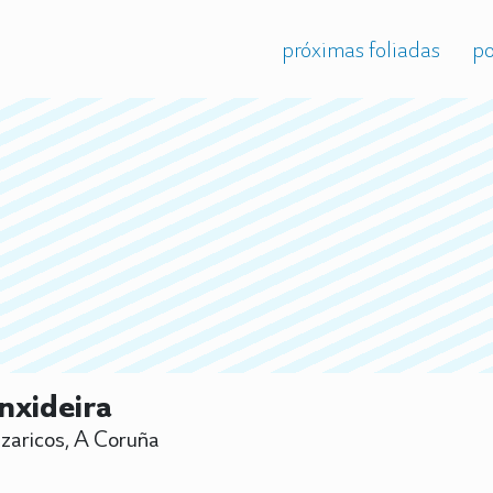
próximas foliadas
po
nxideira
aricos, A Coruña