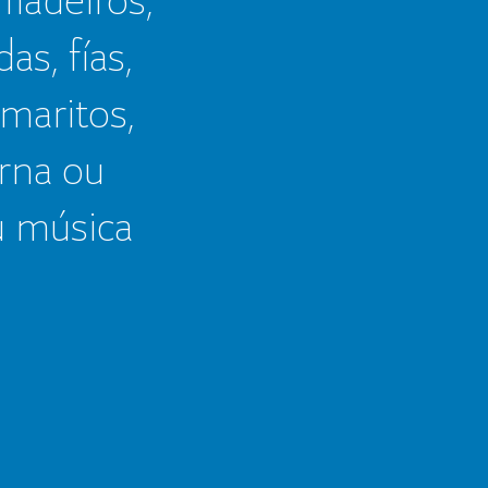
as, fías,
 maritos,
erna ou
u música