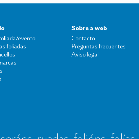
do
Sobre a web
foliada/evento
Contacto
s foliadas
Preguntas frecuentes
cellos
Aviso legal
marcas
s
o
seráns, ruadas, folións, folías,