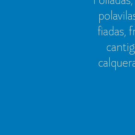
polavila
fiadas, 
cantig
calquer