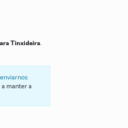
ara Tinxideira
.
enviarnos
s a manter a