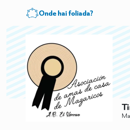
Onde hai foliada?
Ti
Maz