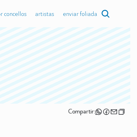
r concellos
artistas
enviar foliada
Compartir: