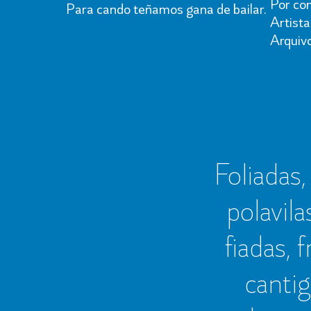
Por co
Para cando teñamos gana de bailar.
Artista
Arquiv
Foliadas, 
polavila
fiadas, 
cantig