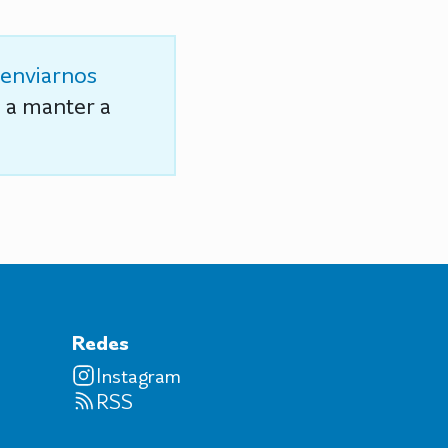
enviarnos
s a manter a
Redes
Instagram
RSS