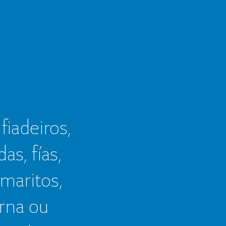
 fiadeiros,
as, fías,
 maritos,
erna ou