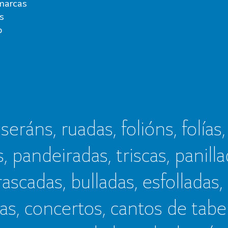
marcas
s
o
seráns, ruadas, folións, folías,
s, pandeiradas, triscas, panillad
frascadas, bulladas, esfolladas,
as, concertos, cantos de tab