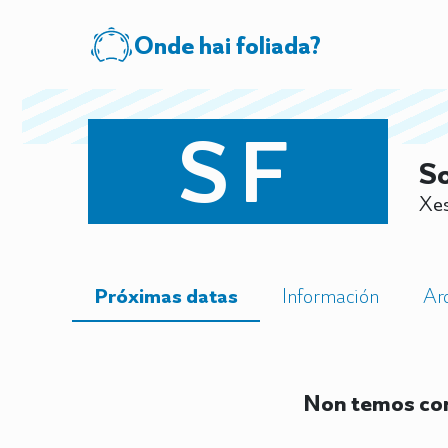
Onde hai foliada?
SF
So
Xes
Próximas datas
Información
Ar
Non temos con