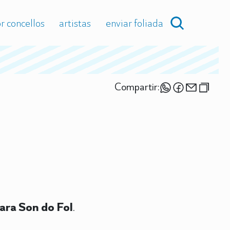
r concellos
artistas
enviar foliada
Compartir:
ara Son do Fol
.