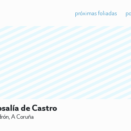
próximas foliadas
po
salía de Castro
rón, A Coruña