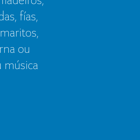
as, fías,
 maritos,
erna ou
u música