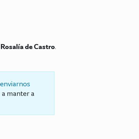
Rosalía de Castro
.
enviarnos
s a manter a