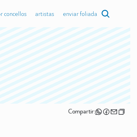
r concellos
artistas
enviar foliada
Compartir: