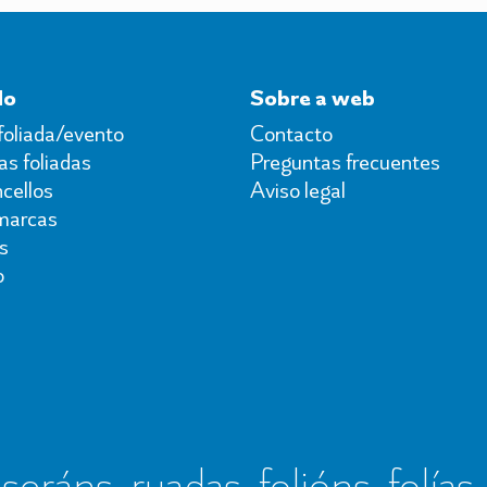
do
Sobre a web
foliada/evento
Contacto
s foliadas
Preguntas frecuentes
cellos
Aviso legal
marcas
s
o
seráns, ruadas, folións, folías,