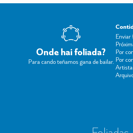
Conti
Enviar 
Próxima
Onde hai foliada?
Por con
Por co
Para cando teñamos gana de bailar.
Artista
Arquiv
Foliadas, 