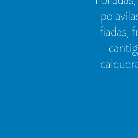
polavila
fiadas, 
cantig
calquer