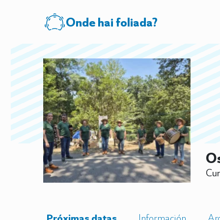
Onde hai foliada?
Os
Cur
Próximas datas
Información
Ar