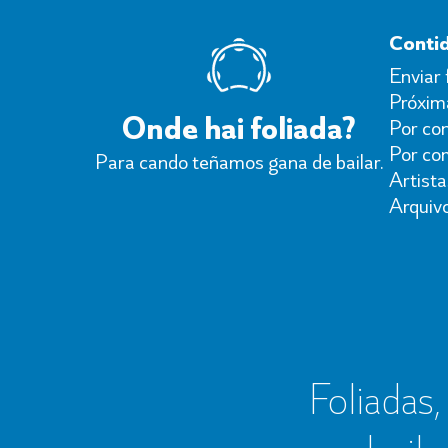
Conti
Enviar 
Próxima
Onde hai foliada?
Por con
Por co
Para cando teñamos gana de bailar.
Artista
Arquiv
Foliadas, 