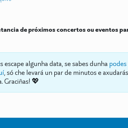
ancia de próximos concertos ou eventos par
s escape algunha data, se sabes dunha
podes 
uí
, só che levará un par de minutos e axudará
. Graciñas! 💖