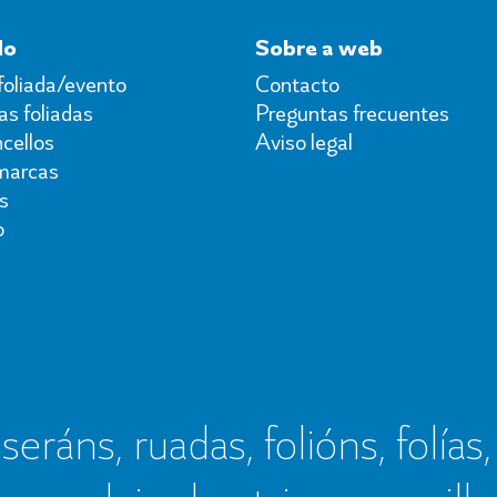
do
Sobre a web
foliada/evento
Contacto
s foliadas
Preguntas frecuentes
cellos
Aviso legal
marcas
s
o
seráns, ruadas, folións, folías,