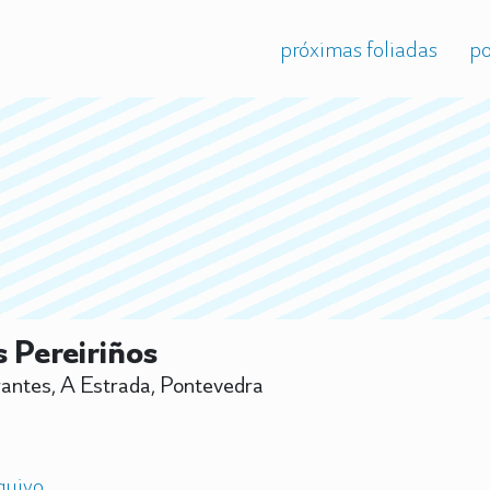
próximas foliadas
po
 Pereiriños
antes, A Estrada, Pontevedra
quivo