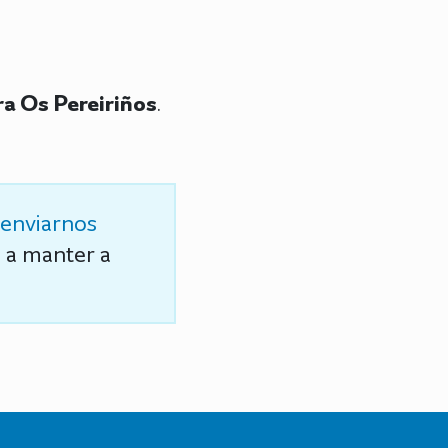
a Os Pereiriños
.
enviarnos
s a manter a