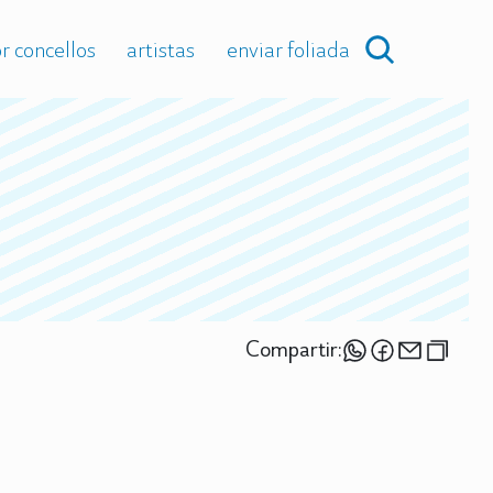
r concellos
artistas
enviar foliada
Compartir: