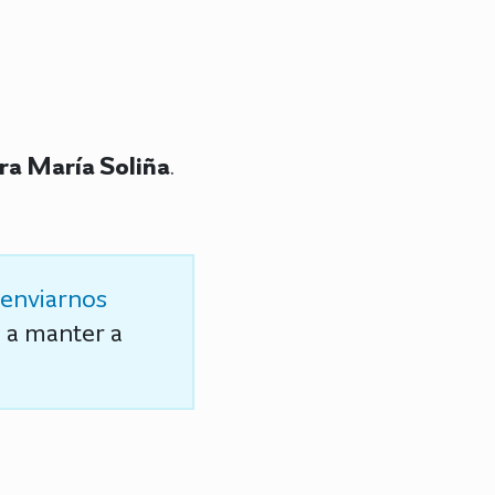
ra María Soliña
.
enviarnos
s a manter a