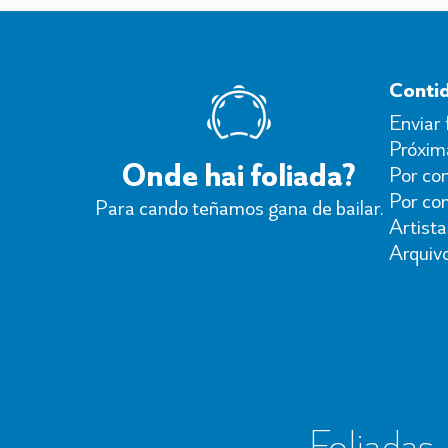
Conti
Enviar 
Próxima
Onde hai foliada?
Por con
Por co
Para cando teñamos gana de bailar.
Artista
Arquiv
Foliadas, 