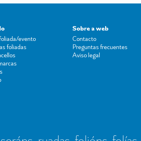
do
Sobre a web
foliada/evento
Contacto
s foliadas
Preguntas frecuentes
cellos
Aviso legal
marcas
s
o
seráns, ruadas, folións, folías,