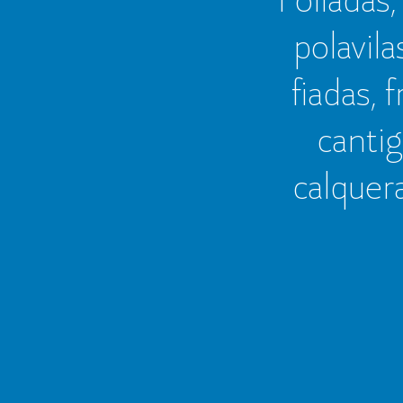
polavila
fiadas, 
cantig
calquer