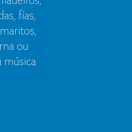
as, fías,
 maritos,
erna ou
u música