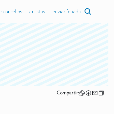
r concellos
artistas
enviar foliada
Compartir: