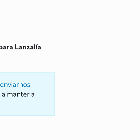
para Lanzalía
.
enviarnos
s a manter a