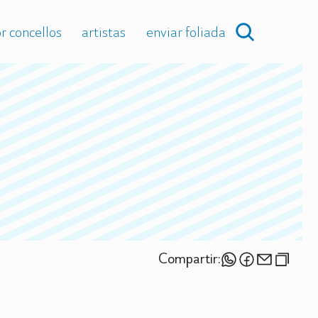
r concellos
artistas
enviar foliada
Compartir: