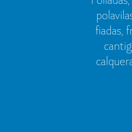
polavila
fiadas, 
cantig
calquer