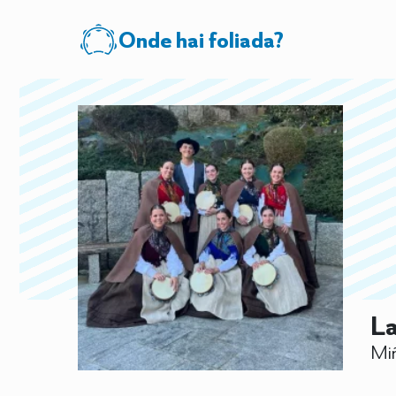
Onde hai foliada?
La
Miñ