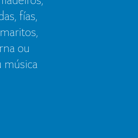
as, fías,
 maritos,
erna ou
u música