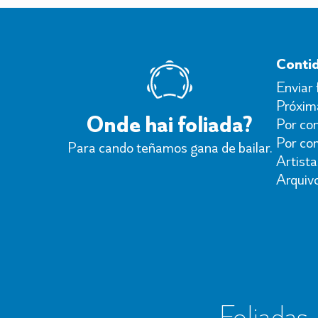
Conti
Enviar 
Próxima
Onde hai foliada?
Por con
Por co
Para cando teñamos gana de bailar.
Artista
Arquiv
Foliadas, 