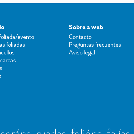
do
Sobre a web
foliada/evento
Contacto
s foliadas
Preguntas frecuentes
cellos
Aviso legal
marcas
s
o
seráns, ruadas, folións, folías,