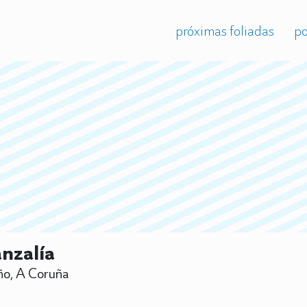
próximas foliadas
po
nzalía
o, A Coruña