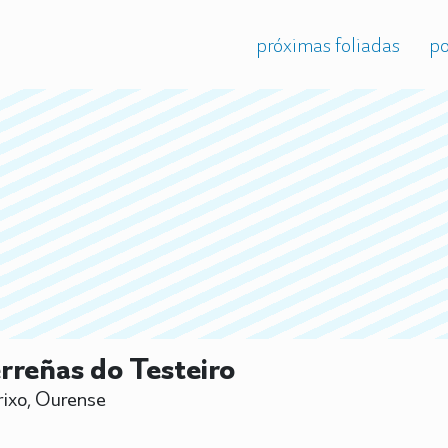
próximas foliadas
po
rreñas do Testeiro
rixo, Ourense