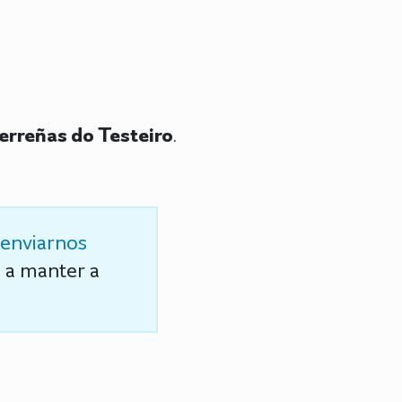
erreñas do Testeiro
.
enviarnos
s a manter a