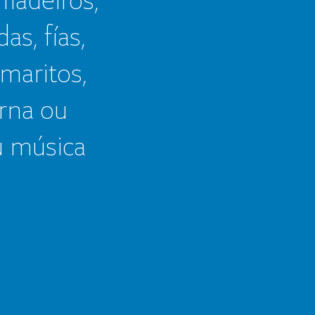
as, fías,
 maritos,
erna ou
u música