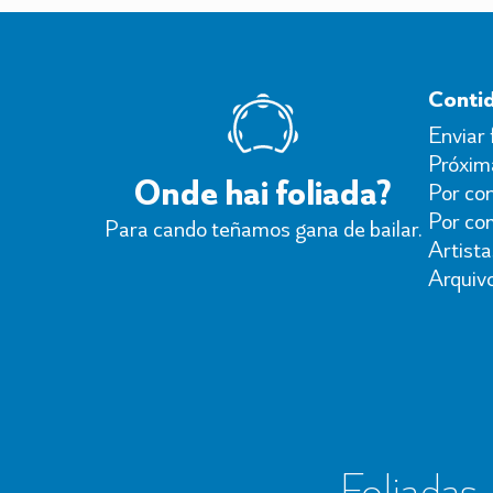
Conti
Enviar 
Próxima
Onde hai foliada?
Por con
Por co
Para cando teñamos gana de bailar.
Artista
Arquiv
Foliadas, 