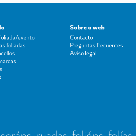
do
Sobre a web
foliada/evento
Contacto
s foliadas
Preguntas frecuentes
cellos
Aviso legal
marcas
s
o
seráns, ruadas, folións, folías,