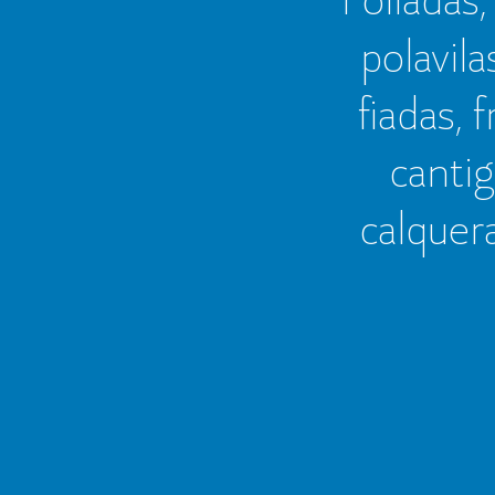
polavila
fiadas, 
cantig
calquer