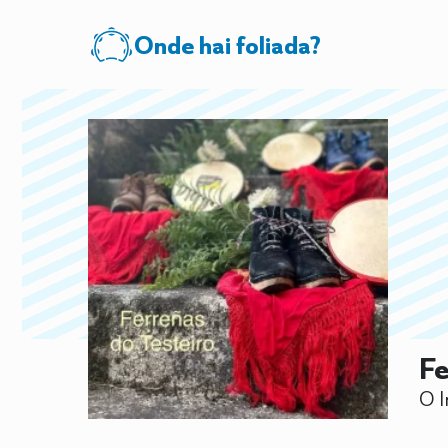
Onde hai foliada?
Fe
O I