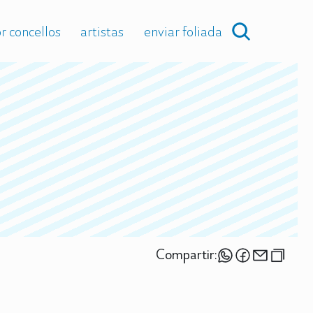
r concellos
artistas
enviar foliada
Compartir: