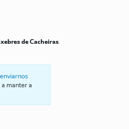
xebres de Cacheiras
.
enviarnos
s a manter a