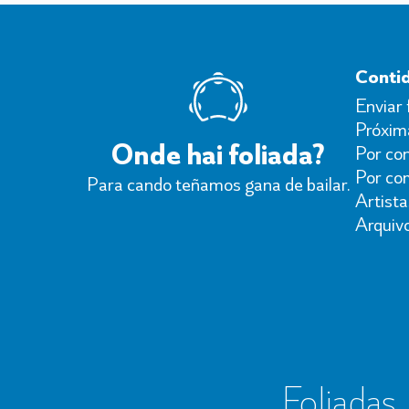
Conti
Enviar 
Próxima
Onde hai foliada?
Por con
Por co
Para cando teñamos gana de bailar.
Artista
Arquiv
Foliadas, 