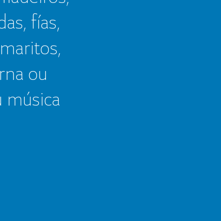
as, fías,
 maritos,
erna ou
u música