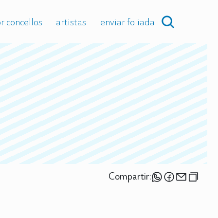
r concellos
artistas
enviar foliada
Compartir: