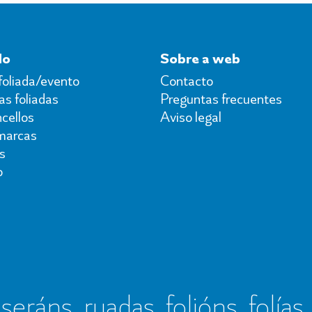
do
Sobre a web
foliada/evento
Contacto
s foliadas
Preguntas frecuentes
cellos
Aviso legal
marcas
s
o
seráns, ruadas, folións, folías,