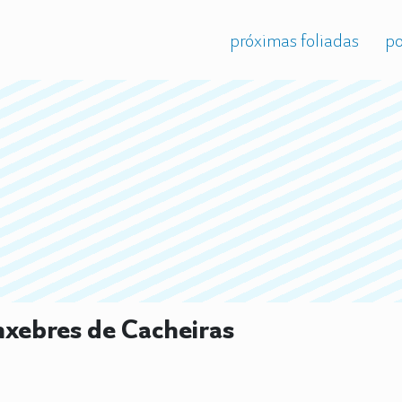
próximas foliadas
po
xebres de Cacheiras