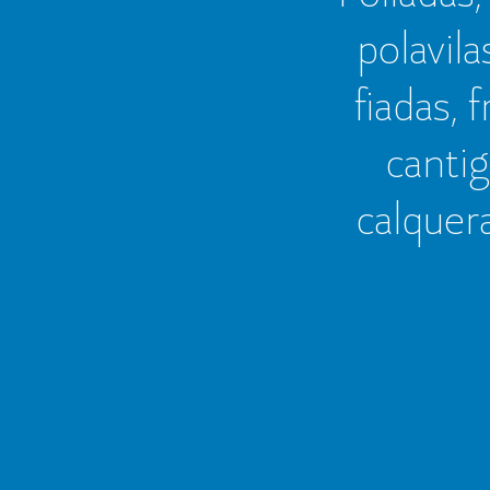
polavila
fiadas, 
cantig
calquer