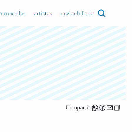
r concellos
artistas
enviar foliada
Compartir: