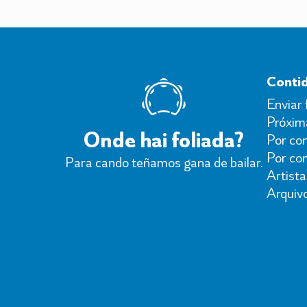
Conti
Enviar 
Próxima
Onde hai foliada?
Por con
Por co
Para cando teñamos gana de bailar.
Artista
Arquiv