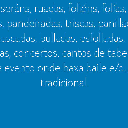
seráns, ruadas, folións, folías,
s, pandeiradas, triscas, panillad
frascadas, bulladas, esfolladas,
as, concertos, cantos de tab
a evento onde haxa baile e/o
tradicional.