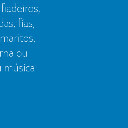
 fiadeiros,
as, fías,
 maritos,
erna ou
u música