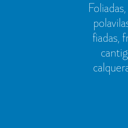
Foliadas, 
polavila
fiadas, 
cantig
calquer