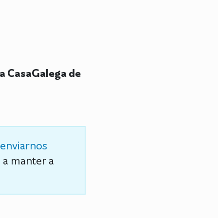
ra CasaGalega de
enviarnos
s a manter a